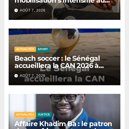
mobilisation s’intensifie au
CNTS de Dakar.
AOÛT 7, 2026
ACTUALITÉS
SPORT
Beach soccer : le Sénégal
accueillera la CAN 2026 à
Dakar.
AOÛT 7, 2026
ACTUALITÉS
JUSTICE
Affaire Khadim Ba : le patron