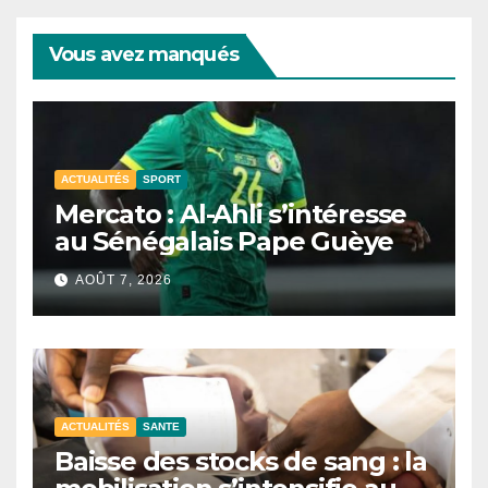
Vous avez manqués
ACTUALITÉS
SPORT
Mercato : Al-Ahli s’intéresse
au Sénégalais Pape Guèye
AOÛT 7, 2026
ACTUALITÉS
SANTE
Baisse des stocks de sang : la