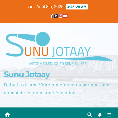
Skip
sam. Août 8th, 2026
3:45:28 AM
to
content
Sunu Jotaay
Dalaal akk jàm! Votre plateforme numérique dans
un monde en constante évolution.