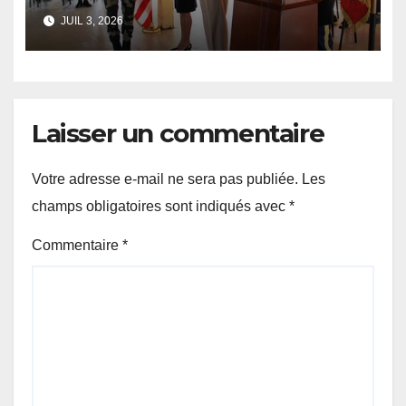
coopération lors d’un
JUIL 3, 2026
entraînement conjoint au
Maroc
Laisser un commentaire
Votre adresse e-mail ne sera pas publiée.
Les
champs obligatoires sont indiqués avec
*
Commentaire
*