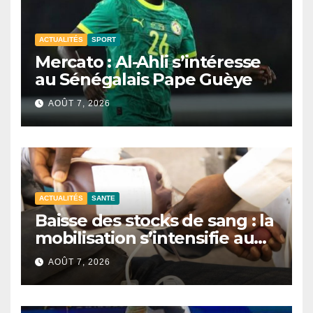
ACTUALITÉS
SPORT
Mercato : Al-Ahli s’intéresse
au Sénégalais Pape Guèye
AOÛT 7, 2026
ACTUALITÉS
SANTE
Baisse des stocks de sang : la
mobilisation s’intensifie au
CNTS de Dakar.
AOÛT 7, 2026