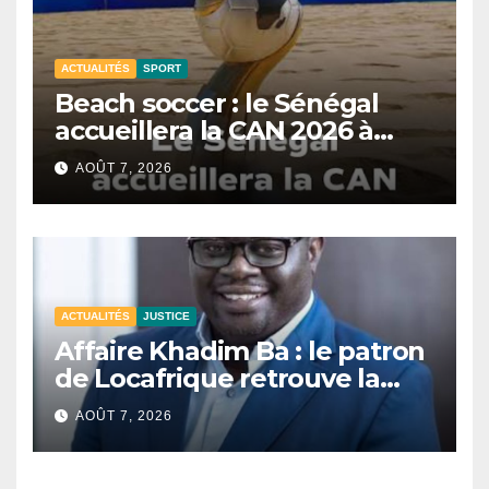
ACTUALITÉS
SPORT
Beach soccer : le Sénégal
accueillera la CAN 2026 à
Dakar.
AOÛT 7, 2026
ACTUALITÉS
JUSTICE
Affaire Khadim Ba : le patron
de Locafrique retrouve la
liberté.
AOÛT 7, 2026