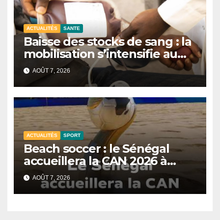
ACTUALITÉS
SANTE
Baisse des stocks de sang : la
mobilisation s’intensifie au
CNTS de Dakar.
AOÛT 7, 2026
ACTUALITÉS
SPORT
Beach soccer : le Sénégal
accueillera la CAN 2026 à
Dakar.
AOÛT 7, 2026