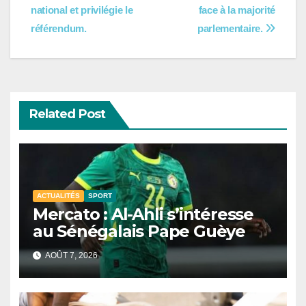
l’article
national et privilégie le
face à la majorité
référendum.
parlementaire.
Related Post
ACTUALITÉS
SPORT
Mercato : Al-Ahli s’intéresse
au Sénégalais Pape Guèye
AOÛT 7, 2026