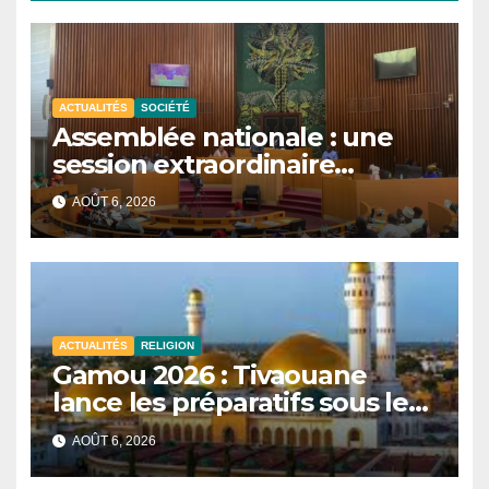
ACTUALITÉS
SOCIÉTÉ
Assemblée nationale : une
session extraordinaire
convoquée le 10 août avec
AOÛT 6, 2026
plusieurs commissions
d’enquête à l’ordre du jour.
ACTUALITÉS
RELIGION
Gamou 2026 : Tivaouane
lance les préparatifs sous le
signe de l’unité et du Tawhid.
AOÛT 6, 2026