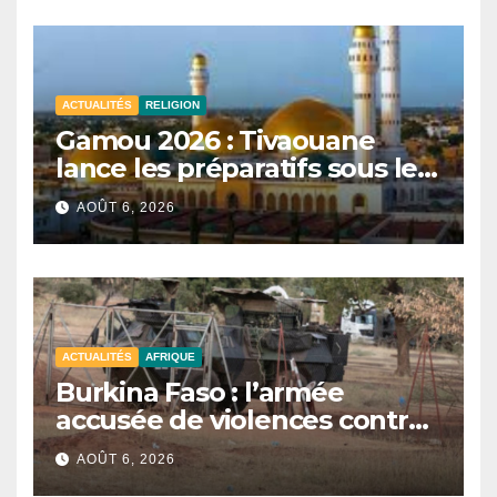
ACTUALITÉS
RELIGION
Gamou 2026 : Tivaouane
lance les préparatifs sous le
signe de l’unité et du Tawhid.
AOÛT 6, 2026
ACTUALITÉS
AFRIQUE
Burkina Faso : l’armée
accusée de violences contre
des civils après une attaque
AOÛT 6, 2026
jihadiste.