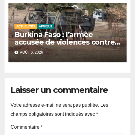
ACTUALITÉS
AFRIQUE
Burkina Faso : l’armée
accusée de violences contre
des civils après une attaque
AOÛT 6, 2026
jihadiste.
Laisser un commentaire
Votre adresse e-mail ne sera pas publiée.
Les
champs obligatoires sont indiqués avec
*
Commentaire
*