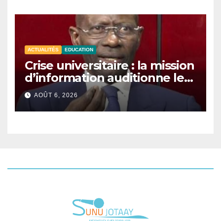
ACTUALITÉS
EDUCATION
Crise universitaire : la mission
d’information auditionne le
ministre Boubacar Camara.
AOÛT 6, 2026