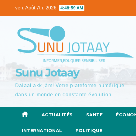
Skip
ven. Août 7th, 2026
4:49:00 AM
to
content
Sunu Jotaay
Dalaal akk jàm! Votre plateforme numérique
dans un monde en constante évolution.
ACTUALITÉS
SANTE
ÉCONOM
INTERNATIONAL
POLITIQUE