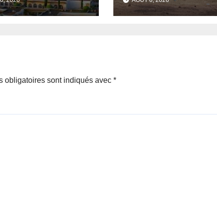
e de l’unité et
des civils après 
awhid.
attaque jihadiste
 obligatoires sont indiqués avec
*