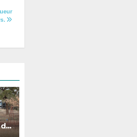
oueur
rs.
 de