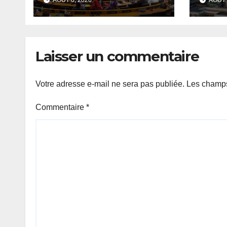
extraordinaire
sign
convoquée le 10
du T
août avec plusieurs
commissions
Laisser un commentaire
d’enquête à l’ordre
du jour.
Votre adresse e-mail ne sera pas publiée.
Les champs
Commentaire
*