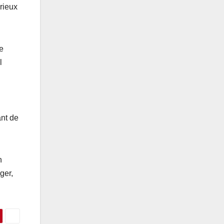
érieux
e
l
ant de
n
ger,