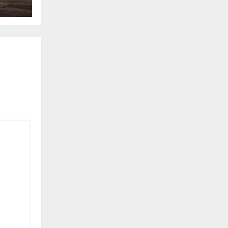
une
.