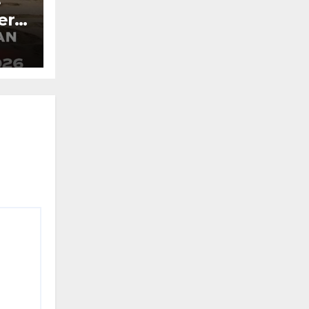
e
era