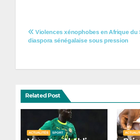
Navigation
Violences xénophobes en Afrique du S
diaspora sénégalaise sous pression
de
l’article
Related Post
ACTUALITÉS
SPORT
ACTUALI