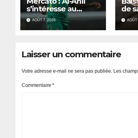
Mercato : Al-Ahli
Bais
s’intéresse au
de s
Sénégalais Pape
mobi
AOÛT 7, 2026
AOÛT 
Guèye
s’in
de D
Laisser un commentaire
Votre adresse e-mail ne sera pas publiée.
Les champs
Commentaire
*