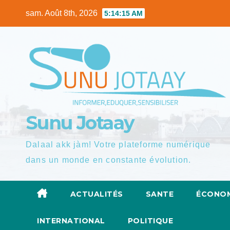
Skip
sam. Août 8th, 2026
5:14:16 AM
to
content
Sunu Jotaay
Dalaal akk jàm! Votre plateforme numérique
dans un monde en constante évolution.
ACTUALITÉS
SANTE
ÉCONOM
INTERNATIONAL
POLITIQUE