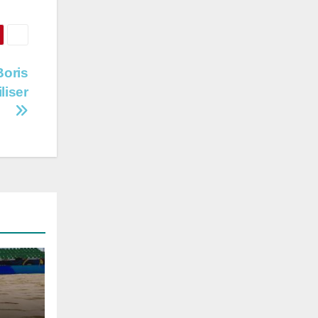
Boris
liser