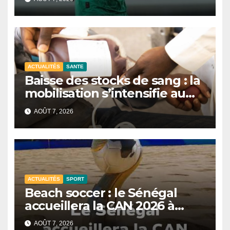
ACTUALITÉS
SANTE
Baisse des stocks de sang : la
mobilisation s’intensifie au
CNTS de Dakar.
AOÛT 7, 2026
ACTUALITÉS
SPORT
Beach soccer : le Sénégal
accueillera la CAN 2026 à
Dakar.
AOÛT 7, 2026