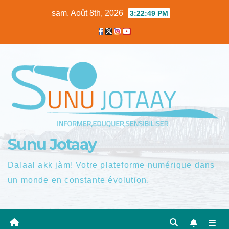
Skip
sam. Août 8th, 2026
3:22:50 PM
to
content
Sunu Jotaay
Dalaal akk jàm! Votre plateforme numérique dans
un monde en constante évolution.