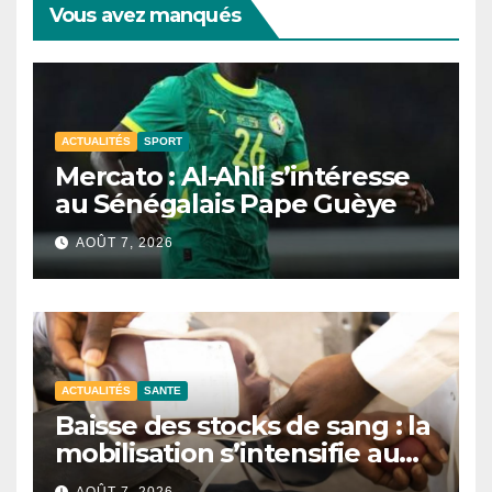
Vous avez manqués
ACTUALITÉS
SPORT
Mercato : Al-Ahli s’intéresse
au Sénégalais Pape Guèye
AOÛT 7, 2026
ACTUALITÉS
SANTE
Baisse des stocks de sang : la
mobilisation s’intensifie au
CNTS de Dakar.
AOÛT 7, 2026