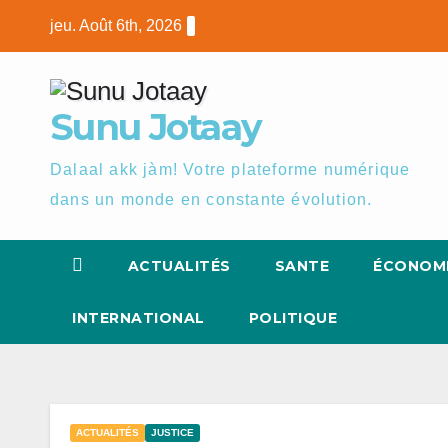
Skip
jeu. Août 6th, 2026
to
content
Sunu Jotaay
Dalaal akk jàm! Votre plateforme numérique
dans un monde en constante évolution.
ACTUALITÉS
SANTE
ÉCONOM
INTERNATIONAL
POLITIQUE
ACTUALITÉS
JUSTICE