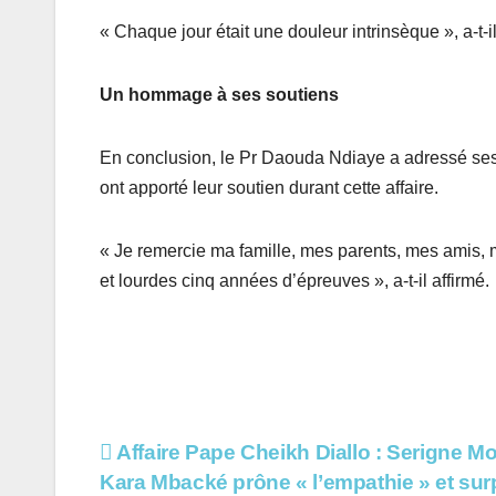
« Chaque jour était une douleur intrinsèque », a-t-il
Un hommage à ses soutiens
En conclusion, le Pr Daouda Ndiaye a adressé ses 
ont apporté leur soutien durant cette affaire.
« Je remercie ma famille, mes parents, mes amis, 
et lourdes cinq années d’épreuves », a-t-il affirmé.
Navigation
Affaire Pape Cheikh Diallo : Serigne M
Kara Mbacké prône « l’empathie » et su