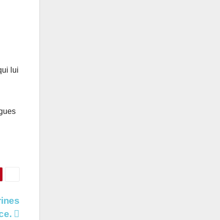
ui lui
ngues
rines
ace.