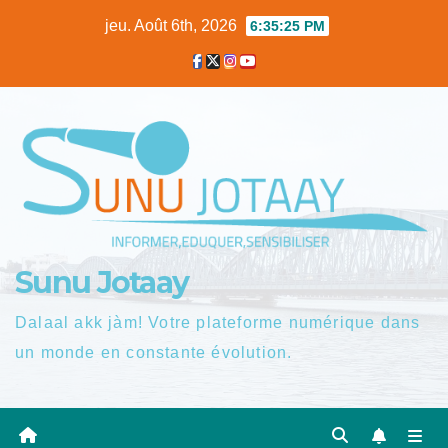
Skip
jeu. Août 6th, 2026
6:35:26 PM
to
content
Sunu Jotaay
Dalaal akk jàm! Votre plateforme numérique dans
un monde en constante évolution.