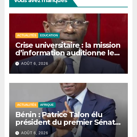
Vous avez manqués
ACTUALITÉS
EDUCATION
Crise universitaire : la mission
d’information auditionne le
ministre Boubacar Camara.
AOÛT 6, 2026
ACTUALITÉS
AFRIQUE
Bénin : Patrice Talon élu
président du premier Sénat
de l’histoire du pays.
AOÛT 6, 2026