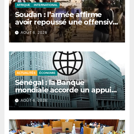
AFRIQUE
INTERNATIONAL
Soudan : l’armée affirme
avoir repoussé une offensive
des FSR au Darfour
AOÛT 6, 2026
occidental
ACTUALITÉS
ÉCONOMIE
Sénégal : la Banque
mondiale accorde un appui
budgétaire de 340 milliards
AOÛT 6, 2026
de FCFA pour soutenir les
réformes économiques