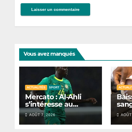
Vous avez manqués
ACTUALITÉS
SPORT
ACTUALI
Mercato : Al-Ahli
Bais
s’intéresse au
sang
Sénégalais Pape
mobi
AOÛT 7, 2026
AOÛT 
Guèye
s’in
de D