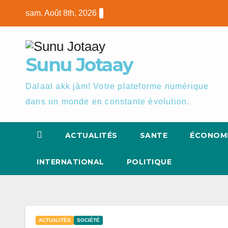
Skip
sam. Août 8th, 2026
to
content
Sunu Jotaay
Dalaal akk jàm! Votre plateforme numérique
dans un monde en constante évolution.
ACTUALITÉS
SANTE
ÉCONOM
INTERNATIONAL
POLITIQUE
ACTUALITÉS
SOCIÉTÉ