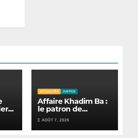
ACTUALITÉS
JUSTICE
e
Affaire Khadim Ba :
lera
le patron de
Locafrique retrouve
AOÛT 7, 2026
la liberté.