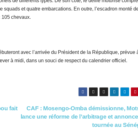
ronefs de différents types. De son côté, le défilé motorisé compr
ze squads et quatre embarcations. En outre, l’escadron monté de
c 105 chevaux.
débuteront avec l’arrivée du Président de la République, prévue 
er à midi, dans un souci de respect du calendrier officiel.
ou fait
CAF : Mosengo-Omba démissionne, Mot
lance une réforme de l’arbitrage et annonc
tournée au Séné