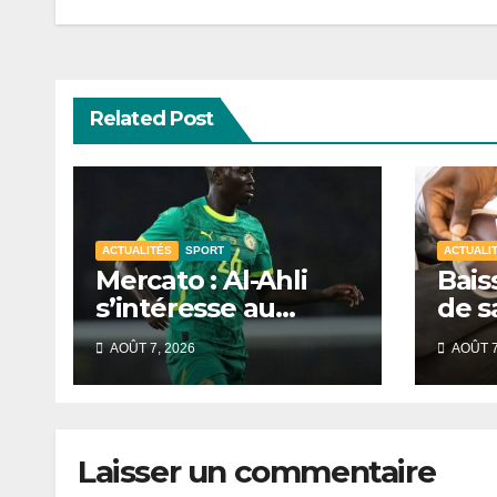
Related Post
ACTUALITÉS
SPORT
ACTUALI
Mercato : Al-Ahli
Bais
s’intéresse au
de s
Sénégalais Pape
mobi
AOÛT 7, 2026
AOÛT 7
Guèye
s’in
de D
Laisser un commentaire