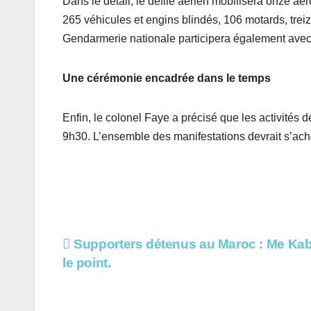
Dans le détail, le défilé aérien mobilisera onze aé
265 véhicules et engins blindés, 106 motards, trei
Gendarmerie nationale participera également ave
Une cérémonie encadrée dans le temps
Enfin, le colonel Faye a précisé que les activités 
9h30. L’ensemble des manifestations devrait s’achev
Navigation
Supporters détenus au Maroc : Me Kab
le point.
de
l’article