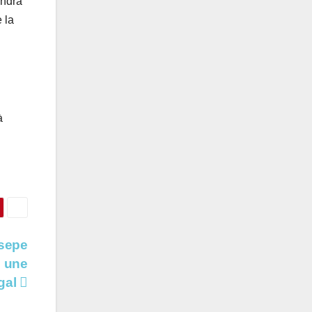
endra
 la
à
sepe
e une
gal