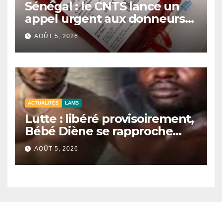
Sénégal : le CNTS lance un
appel urgent aux donneurs
face à une pénurie de sang.
AOÛT 5, 2026
ACTUALITÉS
LAMB
Lutte : libéré provisoirement,
Bébé Diène se rapproche
d’un combat contre Zarco.
AOÛT 5, 2026