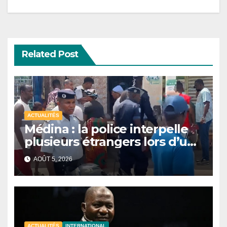
Related Post
ACTUALITÉS
Médina : la police interpelle
plusieurs étrangers lors d’une
opération de sécurisation
AOÛT 5, 2026
ACTUALITÉS
INTERNATIONAL