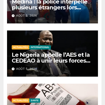
Médina : la police interpelle
plusieurs étrangers lors
d’une opération de
AOÛT 5, 2026
sécurisation
ACTUALITÉS
INTERNATIONAL
Le Nigeria appelle l’AES et la
CEDEAO à unir leurs forces
contre le terrorisme
AOÛT 5, 2026
ACTUALITÉS
SANTE