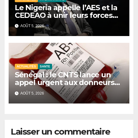
Le Nigeria appelle l’AES et la
CEDEAO à unir leurs forces
contre le terrorisme
AOÛT 5, 2026
ACTUALITÉS
SANTE
Sénégal : le CNTS lance un
appel urgent aux donneurs
face à une pénurie de sang.
AOÛT 5, 2026
Laisser un commentaire