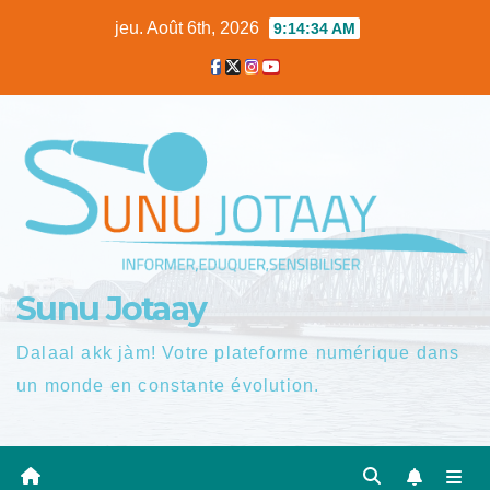
Skip
jeu. Août 6th, 2026
9:14:35 AM
to
content
Sunu Jotaay
Dalaal akk jàm! Votre plateforme numérique dans
un monde en constante évolution.