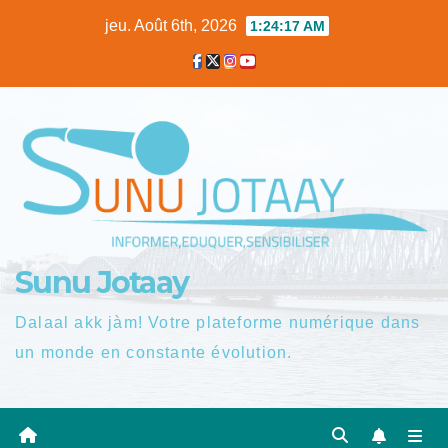
Skip
jeu. Août 6th, 2026
1:24:18 AM
to
content
Sunu Jotaay
Dalaal akk jàm! Votre plateforme numérique dans
un monde en constante évolution.