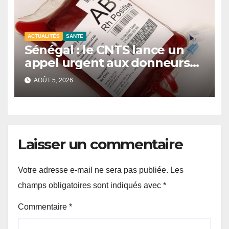
ACTUALITÉS
SANTE
Sénégal : le CNTS lance un
appel urgent aux donneurs
face à une pénurie de sang.
AOÛT 5, 2026
Laisser un commentaire
Votre adresse e-mail ne sera pas publiée.
Les
champs obligatoires sont indiqués avec
*
Commentaire
*