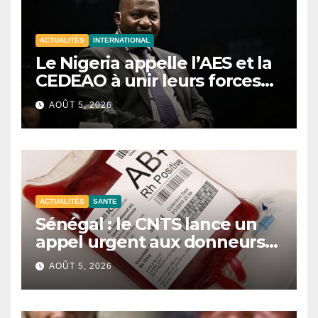
ACTUALITÉS
INTERNATIONAL
Le Nigeria appelle l’AES et la
CEDEAO à unir leurs forces
contre le terrorisme
AOÛT 5, 2026
ACTUALITÉS
SANTE
Sénégal : le CNTS lance un
appel urgent aux donneurs
face à une pénurie de sang.
AOÛT 5, 2026