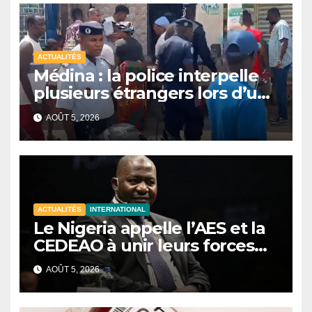
ACTUALITÉS
Médina : la police interpelle
plusieurs étrangers lors d’une
opération de sécurisation
AOÛT 5, 2026
ACTUALITÉS
INTERNATIONAL
Le Nigeria appelle l’AES et la
CEDEAO à unir leurs forces
contre le terrorisme
AOÛT 5, 2026