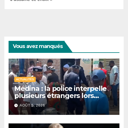
Vous avez manqués
ACTUALITÉS
Médina : la police interpelle
plusieurs étrangers lors
d’une opération de
AOÛT 5, 2026
sécurisation