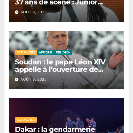
37 ans de scène : Junior
Awadi face à un héritage
AOÛT 9, 2026
générationnel
ACTUALITÉS
AFRIQUE
RELIGION
Soudan : le pape Léon XIV
appelle à l’ouverture de
couloirs humanitaires
AOÛT 9, 2026
ACTUALITÉS
Dakar : la gendarmerie