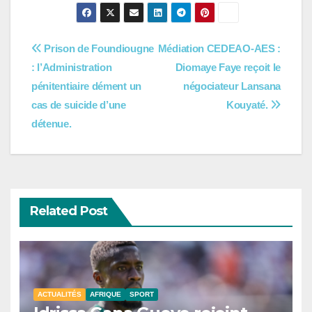
Navigation
Prison de Foundiougne
Médiation CEDEAO-AES :
: l’Administration
Diomaye Faye reçoit le
de
pénitentiaire dément un
négociateur Lansana
l’article
cas de suicide d’une
Kouyaté.
détenue.
Related Post
ACTUALITÉS
AFRIQUE
SPORT