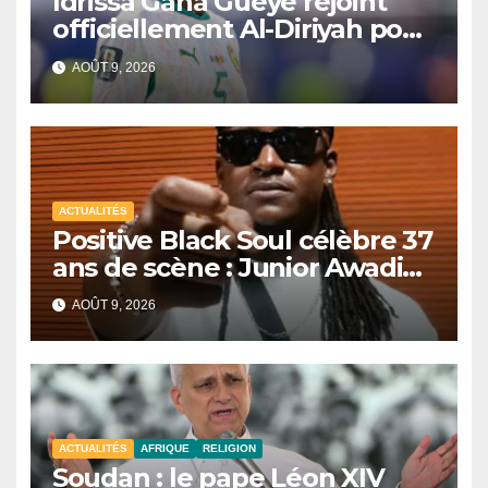
Idrissa Gana Gueye rejoint
officiellement Al-Diriyah pour
une saison
AOÛT 9, 2026
ACTUALITÉS
Positive Black Soul célèbre 37
ans de scène : Junior Awadi
face à un héritage
AOÛT 9, 2026
générationnel
ACTUALITÉS
AFRIQUE
RELIGION
Soudan : le pape Léon XIV