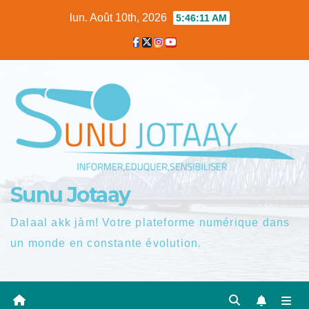
Skip
lun. Août 10th, 2026
5:46:11 AM
to
content
Sunu Jotaay
Dalaal akk jàm! Votre plateforme numérique dans
un monde en constante évolution.