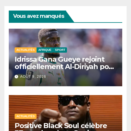
Vous avez manqués
ACTUALITÉS
AFRIQUE
SPORT
Idrissa Gana Gueye rejoint
officiellement Al-Diriyah pour
une saison
AOÛT 9, 2026
ACTUALITÉS
Positive Black Soul célèbre