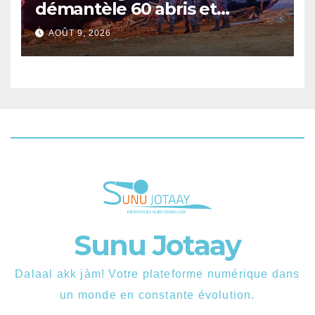
démantèle 60 abris et
interpelle 27 personnes
AOÛT 9, 2026
Sunu Jotaay
Dalaal akk jàm! Votre plateforme numérique dans
un monde en constante évolution.