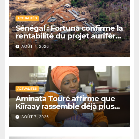
ACTUALITÉS
Sénégal : Fortuna confirme la
rentabilité du projet aurifère
Diamba Sud à Kédougou
AOÛT 7, 2026
ACTUALITÉS
Aminata Touré affirme que
Kiiraay rassemble déjà plus
de la moitié des maires du
AOÛT 7, 2026
Sénégal