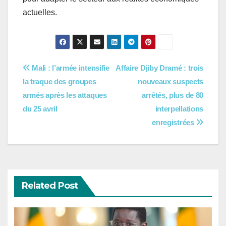
actuelles.
Navigation
Mali : l’armée intensifie
Affaire Djiby Dramé : trois
la traque des groupes
nouveaux suspects
de
armés après les attaques
arrêtés, plus de 80
l’article
du 25 avril
interpellations
enregistrées
Related Post