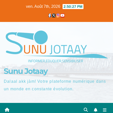
Skip
ven. Août 7th, 2026
2:50:28 PM
to
content
Sunu Jotaay
Dalaal akk jàm! Votre plateforme numérique dans
un monde en constante évolution.