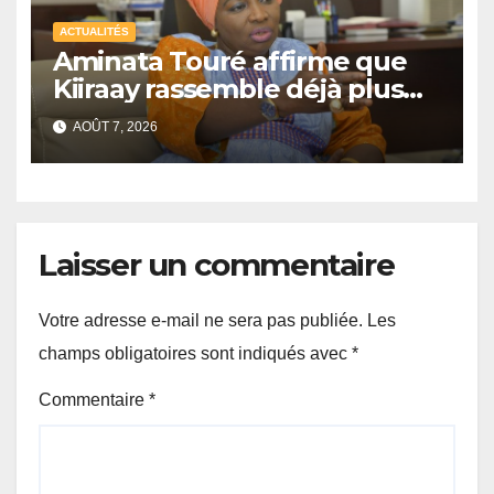
ACTUALITÉS
Aminata Touré affirme que
Kiiraay rassemble déjà plus
de la moitié des maires du
AOÛT 7, 2026
Sénégal
Laisser un commentaire
Votre adresse e-mail ne sera pas publiée.
Les
champs obligatoires sont indiqués avec
*
Commentaire
*