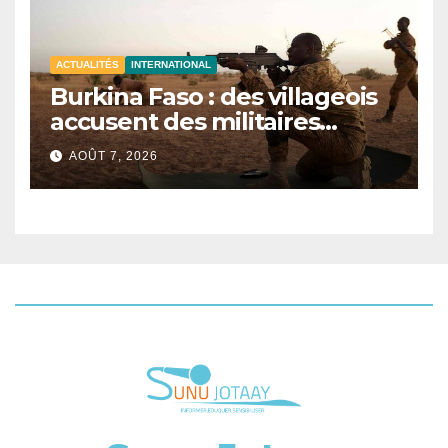
ACTUALITÉS
INTERNATIONAL
Burkina Faso : des villageois
accusent des militaires
d’avoir tué au moins 48 civils
AOÛT 7, 2026
après une attaque terroriste