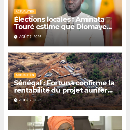
ACTUALITÉS
Élections locales : Aminata
Touré estime que Diomaye
Faye peut légalement
AOÛT 7, 2026
organiser le scrutin en 2027
ACTUALITÉS
Sénégal : Fortuna confirme la
rentabilité du projet aurifère
Diamba Sud à Kédougou
AOÛT 7, 2026