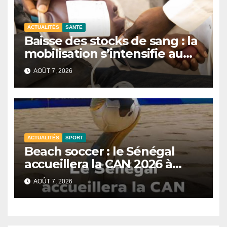
ACTUALITÉS
SANTE
Baisse des stocks de sang : la
mobilisation s’intensifie au
CNTS de Dakar.
AOÛT 7, 2026
ACTUALITÉS
SPORT
Beach soccer : le Sénégal
accueillera la CAN 2026 à
Dakar.
AOÛT 7, 2026