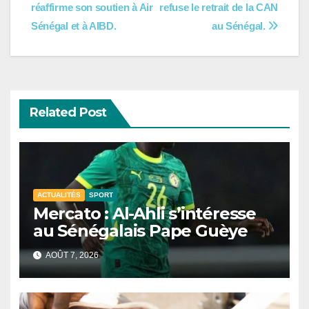
réaffirme son soutien à Air
refuse le retrait de la CAN
de
Sénégal et à AIBD.
au Sénégal.
l’article
Related Post
ACTUALITÉS
SPORT
Mercato : Al-Ahli s’intéresse
au Sénégalais Pape Guèye
AOÛT 7, 2026