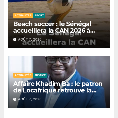
ACTUALITÉS
SPORT
Beach soccer : le Sénégal
accueillera la CAN 2026 à
Dakar.
AOÛT 7, 2026
ACTUALITÉS
JUSTICE
Affaire Khadim Ba : le patron
de Locafrique retrouve la
liberté.
AOÛT 7, 2026