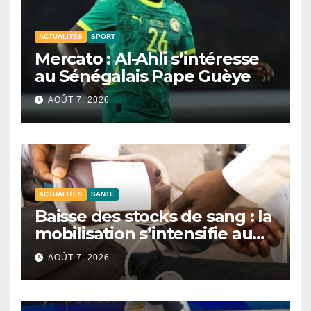
ACTUALITÉS
SPORT
Mercato : Al-Ahli s’intéresse
au Sénégalais Pape Guèye
AOÛT 7, 2026
ACTUALITÉS
SANTE
Baisse des stocks de sang : la
mobilisation s’intensifie au
CNTS de Dakar.
AOÛT 7, 2026