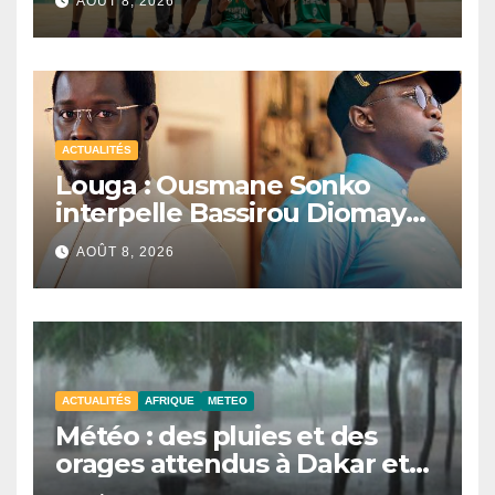
AOÛT 8, 2026
ACTUALITÉS
Louga : Ousmane Sonko
interpelle Bassirou Diomaye
Faye sur la date des élections
AOÛT 8, 2026
locales
ACTUALITÉS
AFRIQUE
METEO
Météo : des pluies et des
orages attendus à Dakar et
dans plusieurs localités ce