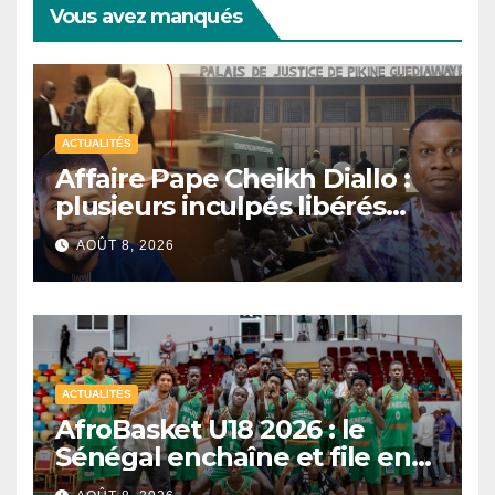
Vous avez manqués
ACTUALITÉS
Affaire Pape Cheikh Diallo :
plusieurs inculpés libérés
après un non-lieu partiel
AOÛT 8, 2026
ACTUALITÉS
AfroBasket U18 2026 : le
Sénégal enchaîne et file en
quarts de finale