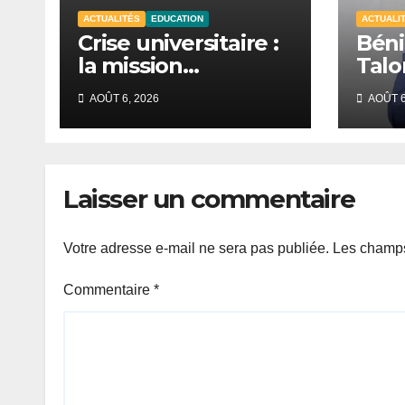
ACTUALITÉS
EDUCATION
ACTUALI
Crise universitaire :
Béni
la mission
Talo
d’information
du p
AOÛT 6, 2026
AOÛT 6
auditionne le
de l
ministre Boubacar
pays
Camara.
Laisser un commentaire
Votre adresse e-mail ne sera pas publiée.
Les champs
Commentaire
*