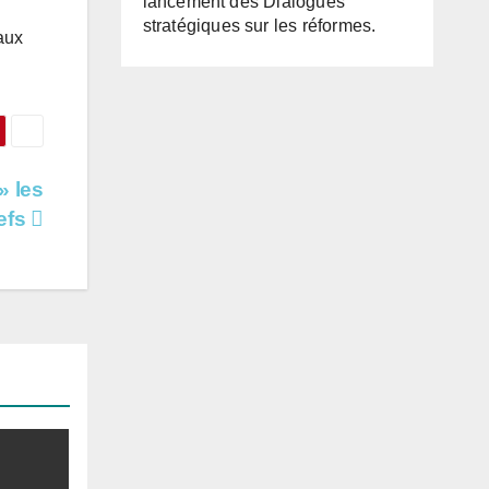
lancement des Dialogues
stratégiques sur les réformes.
aux
» les
hefs