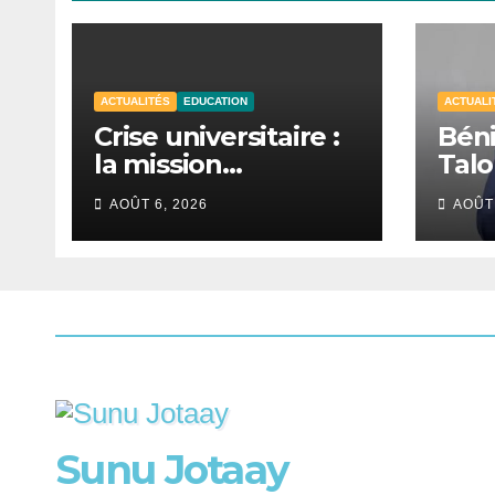
ACTUALITÉS
EDUCATION
ACTUALI
Crise universitaire :
Béni
la mission
Talo
d’information
du p
AOÛT 6, 2026
AOÛT 
auditionne le
de l
ministre Boubacar
Camara.
Sunu Jotaay