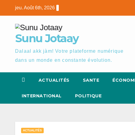
Skip
jeu. Août 6th, 2026
to
content
Sunu Jotaay
Dalaal akk jàm! Votre plateforme numérique
dans un monde en constante évolution.
ACTUALITÉS
SANTE
ÉCONOM
INTERNATIONAL
POLITIQUE
ACTUALITÉS