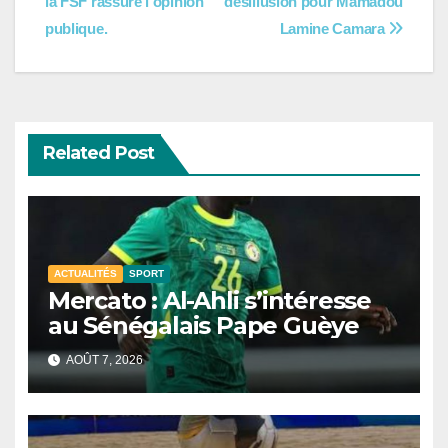
la FSF rassure l’opinion
désillusion pour Mamadou
de
publique.
Lamine Camara
l’article
Related Post
ACTUALITÉS
SPORT
Mercato : Al-Ahli s’intéresse
au Sénégalais Pape Guèye
AOÛT 7, 2026