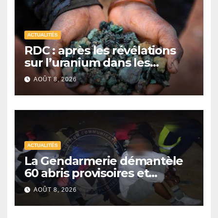
ACTUALITÉS
RDC : après les révélations
sur l’uranium dans les
exportations de cobalt,
AOÛT 8, 2026
Kinshasa lance une
campagne de vérification
ACTUALITÉS
La Gendarmerie démantèle
60 abris provisoires et
interpelle 27 personnes
AOÛT 8, 2026