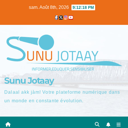
Skip
sam. Août 8th, 2026
9:12:19 PM
to
content
Sunu Jotaay
Dalaal akk jàm! Votre plateforme numérique dans
un monde en constante évolution.