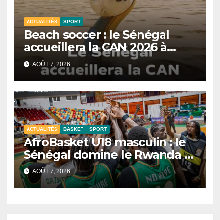
ACTUALITÉS
SPORT
Beach soccer : le Sénégal
accueillera la CAN 2026 à
Dakar.
AOÛT 7, 2026
ACTUALITÉS
BASKET
SPORT
AfroBasket U18 masculin : le
Sénégal domine le Rwanda et
réussit son entrée
AOÛT 7, 2026