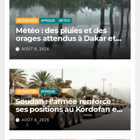
ACTUALITÉS
AFRIQUE
METEO
Météo : des pluies et des
orages attendus à Dakar et
dans plusieurs localités ce
AOÛT 8, 2026
samedi
ACTUALITÉS
AFRIQUE
Soudan : l’armée renforce
ses positions au Kordofan et
au Darfour avec des blindés
AOÛT 8, 2026
financés par Riyad