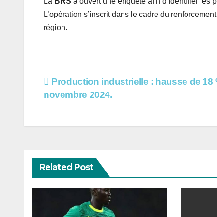
La
BRS
a ouvert une enquête afin d’identifier les p
L’opération s’inscrit dans le cadre du renforcement d
région.
Navigation
Production industrielle : hausse de 18
novembre 2024.
de
l’article
Related Post