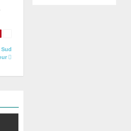
a
u Sud
teur