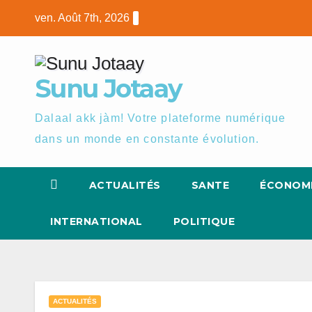
Skip
ven. Août 7th, 2026
to
content
Sunu Jotaay
Dalaal akk jàm! Votre plateforme numérique
dans un monde en constante évolution.
ACTUALITÉS
SANTE
ÉCONOM
INTERNATIONAL
POLITIQUE
ACTUALITÉS