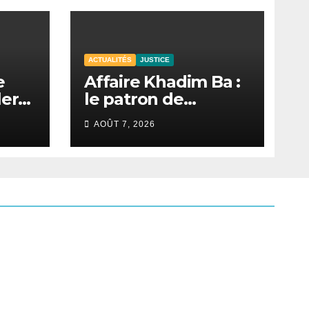
ACTUALITÉS
JUSTICE
e
Affaire Khadim Ba :
lera
le patron de
Locafrique retrouve
AOÛT 7, 2026
la liberté.