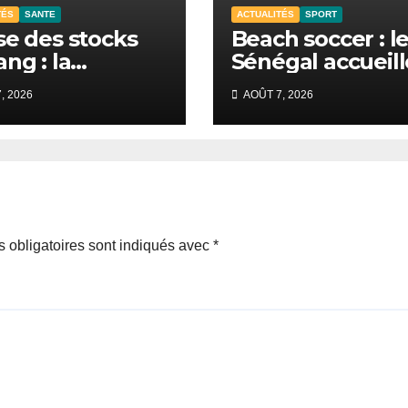
TÉS
SANTE
ACTUALITÉS
SPORT
se des stocks
Beach soccer : l
ang : la
Sénégal accueill
lisation
la CAN 2026 à
, 2026
AOÛT 7, 2026
tensifie au CNTS
Dakar.
akar.
 obligatoires sont indiqués avec
*