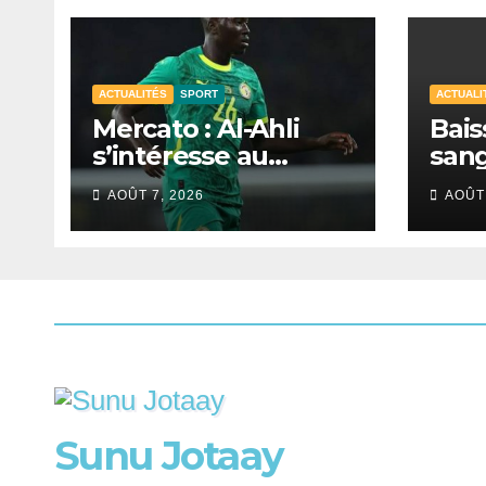
ACTUALITÉS
SPORT
ACTUALI
Mercato : Al-Ahli
Bais
s’intéresse au
sang
Sénégalais Pape
mobi
AOÛT 7, 2026
AOÛT 
Guèye
s’in
de D
Sunu Jotaay