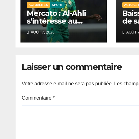
ACTUALITÉS
SPORT
ACTUALI
Mercato : Al-Ahli
Bais
s’intéresse au
de s
Sénégalais Pape
mobi
AOÛT 7, 2026
AOÛT 7
Guèye
s’in
de D
Laisser un commentaire
Votre adresse e-mail ne sera pas publiée.
Les champs
Commentaire
*