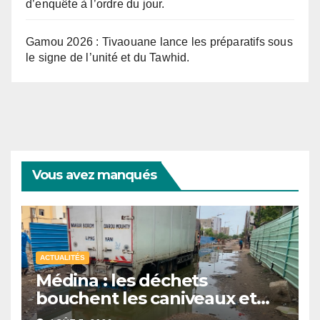
d’enquête à l’ordre du jour.
Gamou 2026 : Tivaouane lance les préparatifs sous
le signe de l’unité et du Tawhid.
Vous avez manqués
ACTUALITÉS
Médina : les déchets
bouchent les caniveaux et
aggravent les inondations