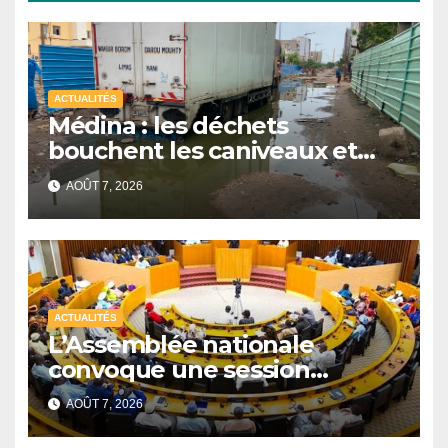
ACTUALITÉS
Médina : les déchets
bouchent les caniveaux et
aggravent les inondations
AOÛT 7, 2026
ACTUALITÉS
L’Assemblée nationale
convoque une session
extraordinaire sur les
AOÛT 7, 2026
finances publiques et la
pêche