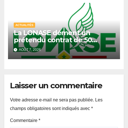
ACTUALITÉS
La LONASE dément un
prétendu contrat de 50
millions de FCFA et annonce
AOÛT 7, 2026
des poursuites judiciaires
Laisser un commentaire
Votre adresse e-mail ne sera pas publiée.
Les
champs obligatoires sont indiqués avec
*
Commentaire
*