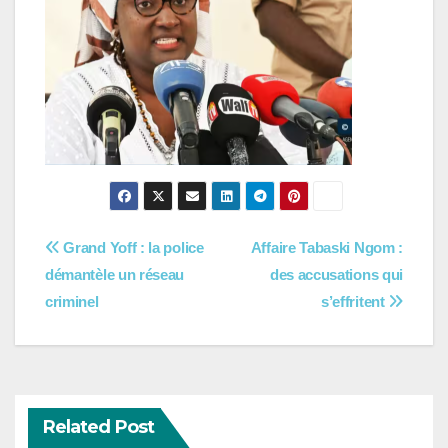
Navigation
Grand Yoff : la police
Affaire Tabaski Ngom :
démantèle un réseau
des accusations qui
de
criminel
s’effritent
l’article
Related Post