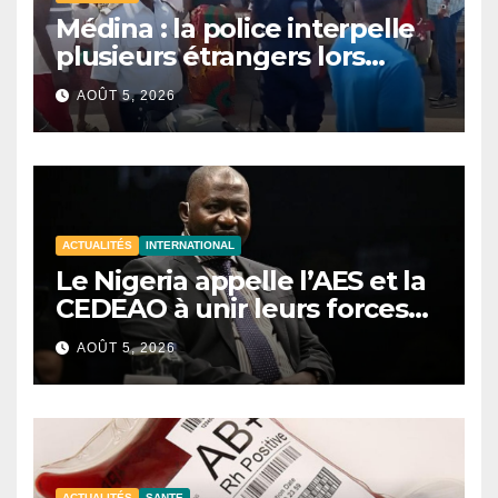
Médina : la police interpelle
plusieurs étrangers lors
d’une opération de
AOÛT 5, 2026
sécurisation
ACTUALITÉS
INTERNATIONAL
Le Nigeria appelle l’AES et la
CEDEAO à unir leurs forces
contre le terrorisme
AOÛT 5, 2026
ACTUALITÉS
SANTE