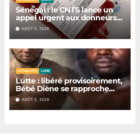
Sénégal : le CNTS lance un
appel urgent aux donneurs
face à une pénurie de sang.
AOÛT 5, 2026
ACTUALITÉS
LAMB
Lutte : libéré provisoirement,
Bébé Diène se rapproche
d’un combat contre Zarco.
AOÛT 5, 2026