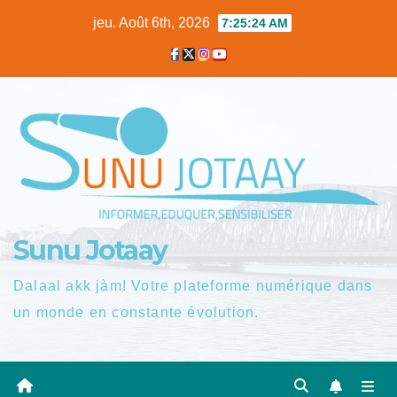
Skip
jeu. Août 6th, 2026
7:25:24 AM
to
content
Sunu Jotaay
Dalaal akk jàm! Votre plateforme numérique dans
un monde en constante évolution.