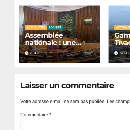
ACTUALITÉS
SOCIÉTÉ
ACTUALI
Assemblée
Gamo
nationale : une
Tiva
session
prép
AOÛT 6, 2026
AOÛT 
extraordinaire
sign
convoquée le 10
du T
août avec plusieurs
commissions
Laisser un commentaire
d’enquête à l’ordre
du jour.
Votre adresse e-mail ne sera pas publiée.
Les champs
Commentaire
*