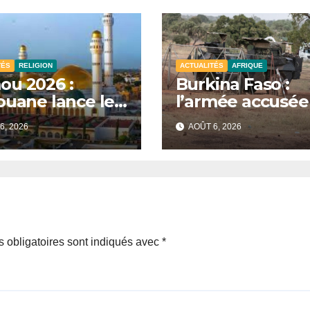
TÉS
RELIGION
ACTUALITÉS
AFRIQUE
u 2026 :
Burkina Faso :
ouane lance les
l’armée accusée
aratifs sous le
violences contre
6, 2026
AOÛT 6, 2026
e de l’unité et
des civils après 
awhid.
attaque jihadiste
 obligatoires sont indiqués avec
*