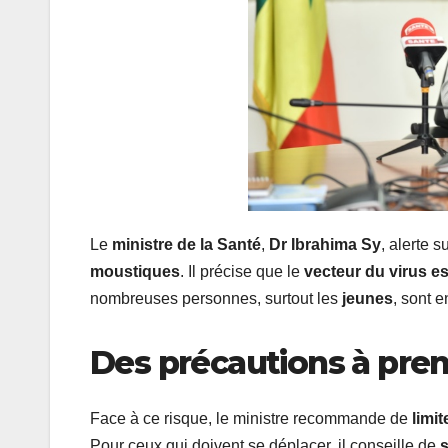
Le
ministre de la Santé
,
Dr Ibrahima Sy
, alerte s
moustiques
. Il précise que le
vecteur du virus es
nombreuses personnes, surtout les
jeunes
, sont e
Des précautions à pren
Face à ce risque, le ministre recommande de
limi
Pour ceux qui doivent se déplacer, il conseille de
s