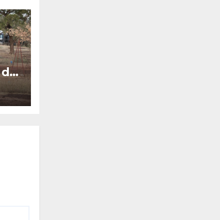
 de
une
.