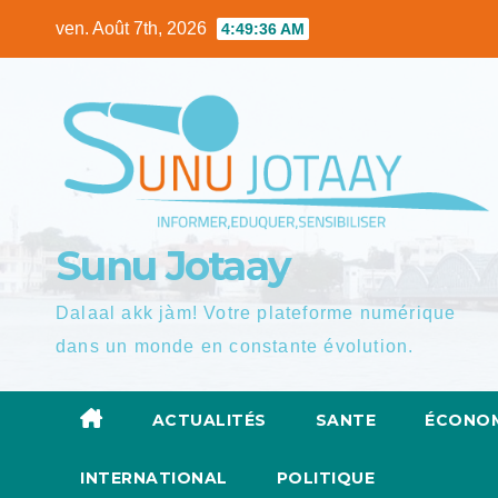
Skip
ven. Août 7th, 2026
4:49:37 AM
to
content
Sunu Jotaay
Dalaal akk jàm! Votre plateforme numérique
dans un monde en constante évolution.
ACTUALITÉS
SANTE
ÉCONOM
INTERNATIONAL
POLITIQUE