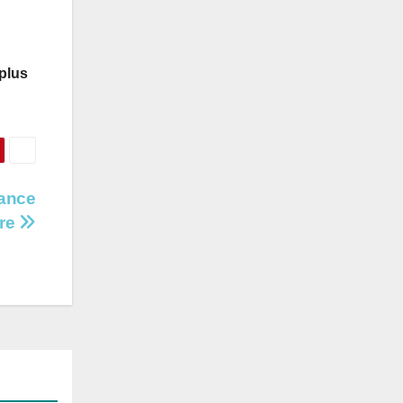
 plus
lance
ure