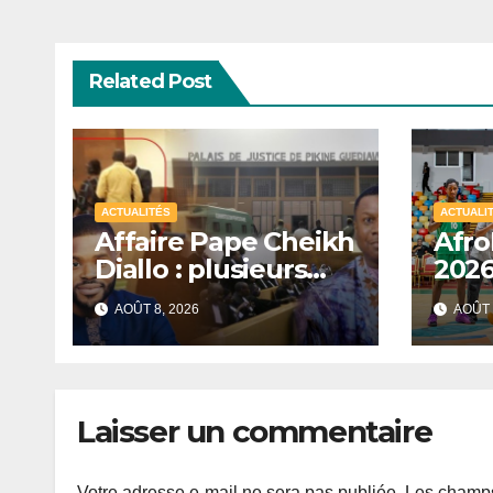
Related Post
ACTUALITÉS
ACTUALI
Affaire Pape Cheikh
Afro
Diallo : plusieurs
2026
inculpés libérés
ench
AOÛT 8, 2026
AOÛT 
après un non-lieu
quar
partiel
Laisser un commentaire
Votre adresse e-mail ne sera pas publiée.
Les champs