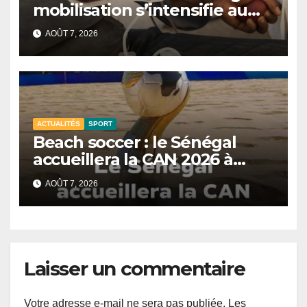
mobilisation s’intensifie au
CNTS de Dakar.
AOÛT 7, 2026
ACTUALITÉS
SPORT
Beach soccer : le Sénégal
accueillera la CAN 2026 à
Dakar.
AOÛT 7, 2026
Laisser un commentaire
Votre adresse e-mail ne sera pas publiée.
Les