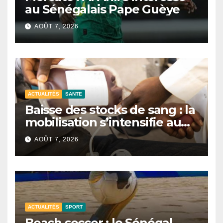
au Sénégalais Pape Guèye
AOÛT 7, 2026
ACTUALITÉS
SANTE
Baisse des stocks de sang : la
mobilisation s’intensifie au
CNTS de Dakar.
AOÛT 7, 2026
ACTUALITÉS
SPORT
Beach soccer : le Sénégal