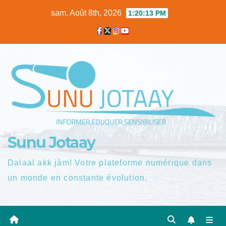
Skip
sam. Août 8th, 2026
1:20:14 PM
to
content
Sunu Jotaay
Dalaal akk jàm! Votre plateforme numérique dans
un monde en constante évolution.