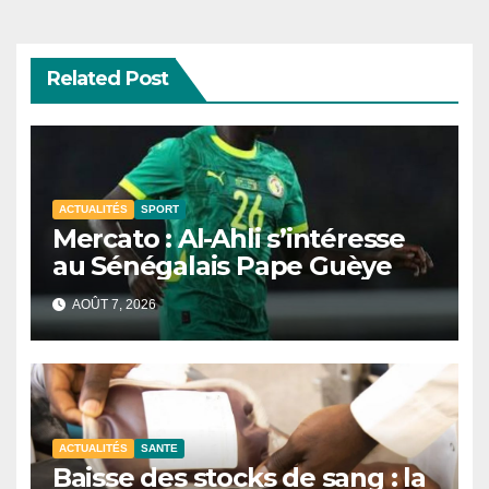
Related Post
ACTUALITÉS
SPORT
Mercato : Al-Ahli s’intéresse
au Sénégalais Pape Guèye
AOÛT 7, 2026
ACTUALITÉS
SANTE
Baisse des stocks de sang : la