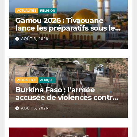
ACTUALITÉS
RELIGION
Gamou 2026 : Tivaouane
lance les préparatifs sous le
signe de l’unité et du Tawhid.
AOÛT 6, 2026
ACTUALITÉS
AFRIQUE
Burkina Faso : l’armée
accusée de violences contre
des civils après une attaque
AOÛT 6, 2026
jihadiste.