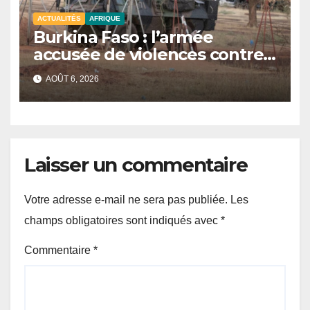
ACTUALITÉS
AFRIQUE
Burkina Faso : l’armée
accusée de violences contre
des civils après une attaque
AOÛT 6, 2026
jihadiste.
Laisser un commentaire
Votre adresse e-mail ne sera pas publiée.
Les
champs obligatoires sont indiqués avec
*
Commentaire
*