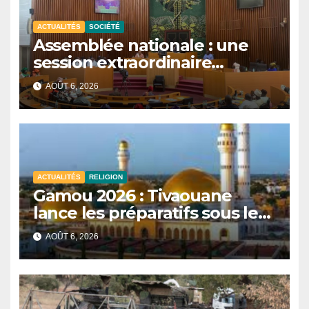
ACTUALITÉS
SOCIÉTÉ
Assemblée nationale : une
session extraordinaire
convoquée le 10 août avec
AOÛT 6, 2026
plusieurs commissions
d’enquête à l’ordre du jour.
ACTUALITÉS
RELIGION
Gamou 2026 : Tivaouane
lance les préparatifs sous le
signe de l’unité et du Tawhid.
AOÛT 6, 2026