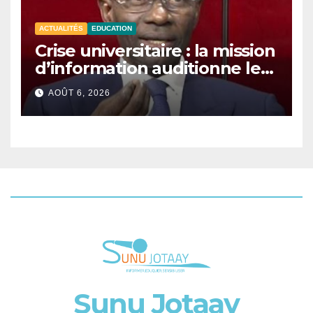
ACTUALITÉS
EDUCATION
Crise universitaire : la mission
d’information auditionne le
ministre Boubacar Camara.
AOÛT 6, 2026
Sunu Jotaay