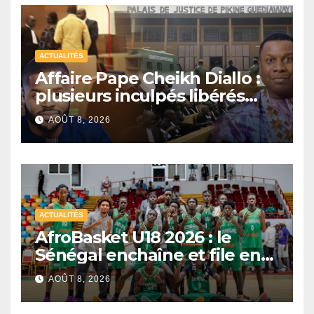
ACTUALITÉS
Affaire Pape Cheikh Diallo :
plusieurs inculpés libérés
après un non-lieu partiel
AOÛT 8, 2026
ACTUALITÉS
AfroBasket U18 2026 : le
Sénégal enchaîne et file en
quarts de finale
AOÛT 8, 2026