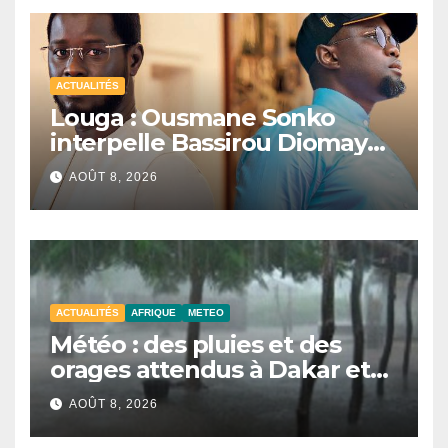
ACTUALITÉS
Louga : Ousmane Sonko
interpelle Bassirou Diomaye
Faye sur la date des élections
AOÛT 8, 2026
locales
ACTUALITÉS
AFRIQUE
METEO
Météo : des pluies et des
orages attendus à Dakar et
dans plusieurs localités ce
AOÛT 8, 2026
samedi