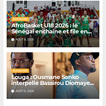
ACTUALITÉS
AfroBasket U18 2026 : le
Sénégal enchaîne et file en
quarts de finale
AOÛT 8, 2026
ACTUALITÉS
Louga : Ousmane Sonko
interpelle Bassirou Diomaye
Faye sur la date des élections
AOÛT 8, 2026
locales