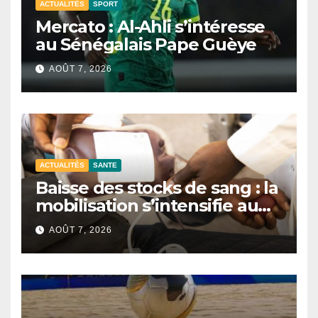
ACTUALITÉS
SPORT
Mercato : Al-Ahli s’intéresse
au Sénégalais Pape Guèye
AOÛT 7, 2026
ACTUALITÉS
SANTE
Baisse des stocks de sang : la
mobilisation s’intensifie au
CNTS de Dakar.
AOÛT 7, 2026