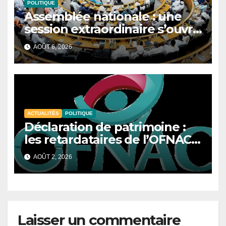
POLITIQUE
Assemblée nationale : une
session extraordinaire s’ouvre
avec onze textes majeurs à
AOÛT 6, 2026
l’ordre du jour
ACTUALITÉS
POLITIQUE
Déclaration de patrimoine :
les retardataires de l’OFNAC
s’exposent désormais à des
AOÛT 2, 2026
sanctions
Laisser un commentaire