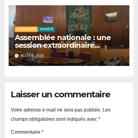
ACTUALITÉS
SOCIÉTÉ
Assemblée nationale : une
session extraordinaire
convoquée le 10 août avec
AOÛT 6, 2026
plusieurs commissions
d’enquête à l’ordre du jour.
Laisser un commentaire
Votre adresse e-mail ne sera pas publiée.
Les
champs obligatoires sont indiqués avec
*
Commentaire
*