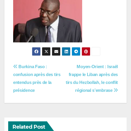
Navigation
Burkina Faso :
Moyen-Orient : Israël
confusion après des tirs
frappe le Liban après des
de
entendus près de la
tirs du Hezbollah, le conflit
l’article
présidence
régional s’embrase
Related Post