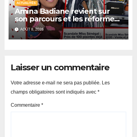
ACTUALITÉS
Amina Badiane revient sur
son parcours et les réformes
de Miss Sénégal
AOÛT 8, 2026
Laisser un commentaire
Votre adresse e-mail ne sera pas publiée.
Les
champs obligatoires sont indiqués avec
*
Commentaire
*