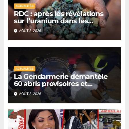
ACTUALITÉS
RDC : après les révélations
sur l’uranium dans les
exportations de cobalt,
AOÛT 8, 2026
Kinshasa lance une
campagne de vérification
ACTUALITÉS
La Gendarmerie démantèle
60 abris provisoires et
interpelle 27 personnes
AOÛT 8, 2026