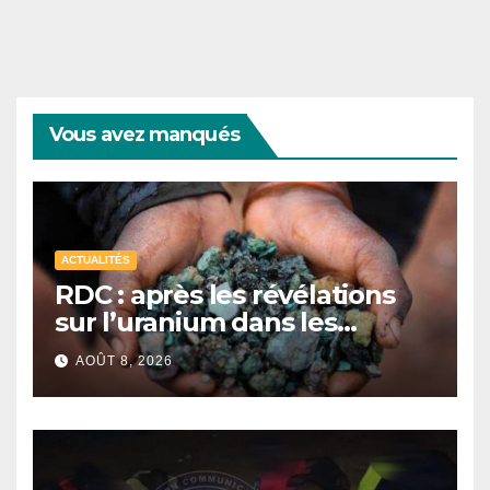
Vous avez manqués
ACTUALITÉS
RDC : après les révélations
sur l’uranium dans les
exportations de cobalt,
AOÛT 8, 2026
Kinshasa lance une
campagne de vérification