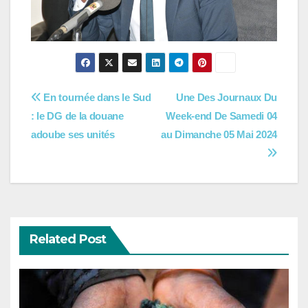
Navigation
En tournée dans le Sud
Une Des Journaux Du
: le DG de la douane
Week-end De Samedi 04
de
adoube ses unités
au Dimanche 05 Mai 2024
l’article
Related Post