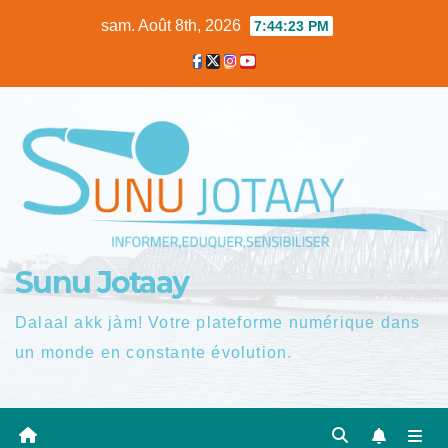
Skip
sam. Août 8th, 2026
7:44:23 PM
to
content
Sunu Jotaay
Dalaal akk jàm! Votre plateforme numérique dans
un monde en constante évolution.