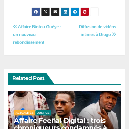
Navigation
Affaire Bintou Guèye :
Diffusion de vidéos
un nouveau
intimes à Diogo
de
rebondissement
l’article
Related Post
ACTUALITÉS
JUSTICE
Affaire Feeñal Digital : trois
chroniqueurs condamnés à