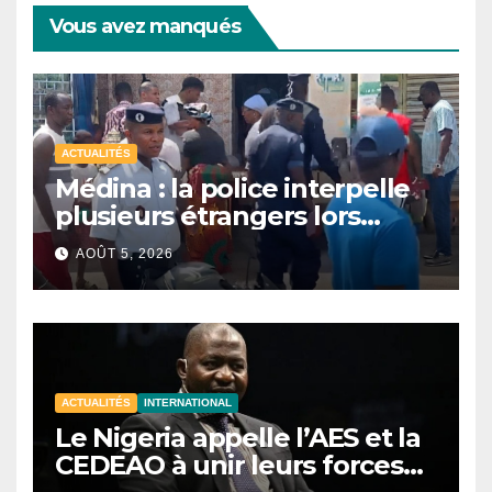
Vous avez manqués
ACTUALITÉS
Médina : la police interpelle
plusieurs étrangers lors
d’une opération de
AOÛT 5, 2026
sécurisation
ACTUALITÉS
INTERNATIONAL
Le Nigeria appelle l’AES et la
CEDEAO à unir leurs forces