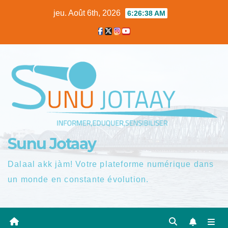
Skip
jeu. Août 6th, 2026
6:26:38 AM
to
content
Sunu Jotaay
Dalaal akk jàm! Votre plateforme numérique dans
un monde en constante évolution.