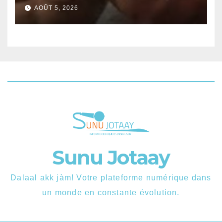
d’un combat contre Zarco.
AOÛT 5, 2026
Sunu Jotaay
Dalaal akk jàm! Votre plateforme numérique dans
un monde en constante évolution.