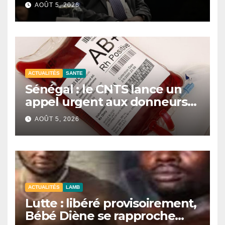
contre le terrorisme
AOÛT 5, 2026
ACTUALITÉS
SANTE
Sénégal : le CNTS lance un
appel urgent aux donneurs
face à une pénurie de sang.
AOÛT 5, 2026
ACTUALITÉS
LAMB
Lutte : libéré provisoirement,
Bébé Diène se rapproche