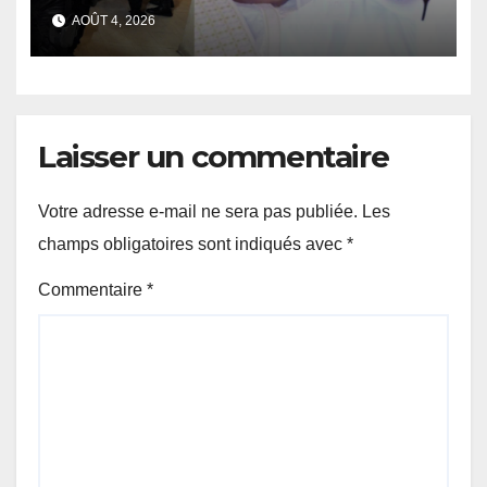
procureur financier prend le
AOÛT 4, 2026
relais
Laisser un commentaire
Votre adresse e-mail ne sera pas publiée.
Les
champs obligatoires sont indiqués avec
*
Commentaire
*