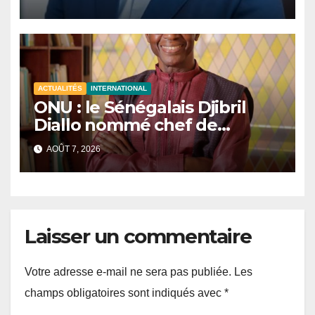
ACTUALITÉS
INTERNATIONAL
ONU : le Sénégalais Djibril
Diallo nommé chef de
cabinet du président de la
AOÛT 7, 2026
81e Assemblée générale.
Laisser un commentaire
Votre adresse e-mail ne sera pas publiée.
Les
champs obligatoires sont indiqués avec
*