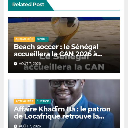
Related Post
ACTUALITÉS
SPORT
Beach soccer : le Sénégal
accueillera la CAN 2026 à
Dakar.
AOÛT 7, 2026
ACTUALITÉS
JUSTICE
Affaire Khadim Ba : le patron
de Locafrique retrouve la
liberté.
AOÛT 7, 2026