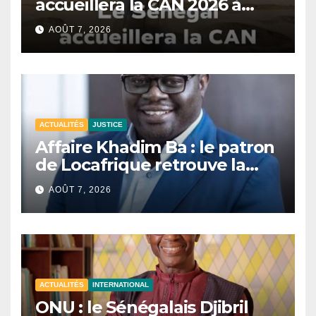
accueillera la CAN 2026 à
Dakar.
AOÛT 7, 2026
ACTUALITÉS
JUSTICE
Affaire Khadim Ba : le patron
de Locafrique retrouve la
liberté.
AOÛT 7, 2026
ACTUALITÉS
INTERNATIONAL
ONU : le Sénégalais Djibril