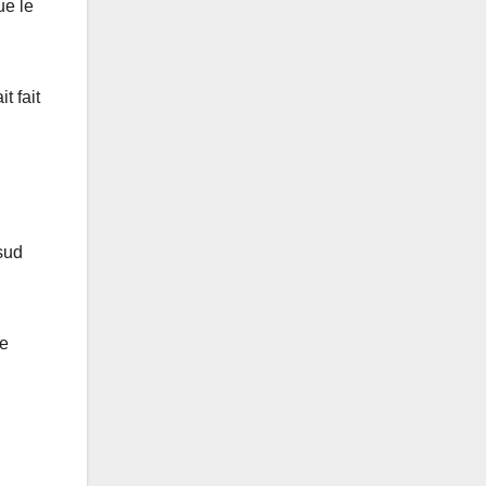
ue le
t fait
sud
de