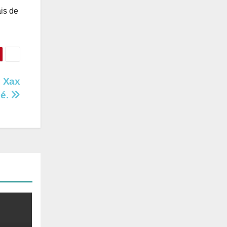
ais de
m Xax
hé.