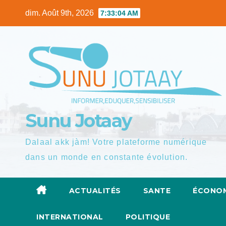
Skip
dim. Août 9th, 2026
7:33:06 AM
to
content
Sunu Jotaay
Dalaal akk jàm! Votre plateforme numérique
dans un monde en constante évolution.
ACTUALITÉS
SANTE
ÉCONOM
INTERNATIONAL
POLITIQUE