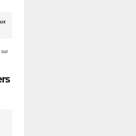
aux
 sur
ers