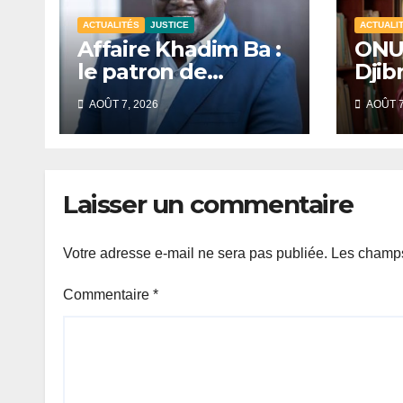
ACTUALITÉS
JUSTICE
ACTUALI
Affaire Khadim Ba :
ONU 
le patron de
Djibr
Locafrique retrouve
nom
AOÛT 7, 2026
AOÛT 7
la liberté.
cabi
prés
Ass
géné
Laisser un commentaire
Votre adresse e-mail ne sera pas publiée.
Les champs
Commentaire
*