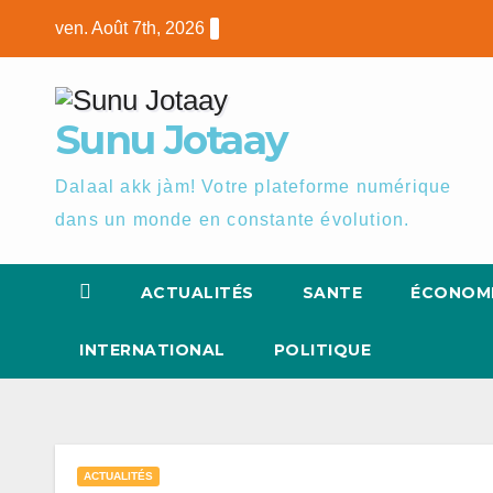
Skip
ven. Août 7th, 2026
to
content
Sunu Jotaay
Dalaal akk jàm! Votre plateforme numérique
dans un monde en constante évolution.
ACTUALITÉS
SANTE
ÉCONOM
INTERNATIONAL
POLITIQUE
ACTUALITÉS