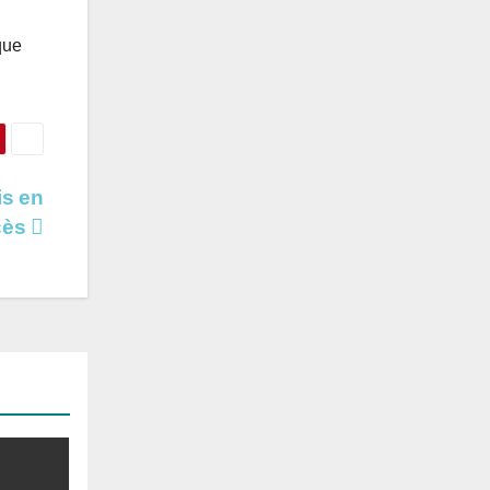
que
is en
ocès