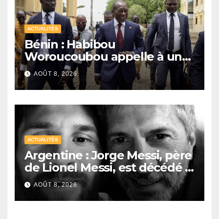
ACTUALITÉS
Bénin : Habibou
Woroucoubou appelle à un
retour du pluralisme avec le
AOÛT 8, 2026
Sénat
ACTUALITÉS
Argentine : Jorge Messi, père
de Lionel Messi, est décédé à
68 ans
AOÛT 8, 2026