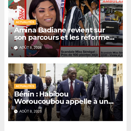
ACTUALITÉS
Amina Badiane revient sur
son parcours et les réformes
de Miss Sénégal
AOÛT 8, 2026
ACTUALITÉS
Bénin : Habibou
Woroucoubou appelle à un
retour du pluralisme avec le
AOÛT 8, 2026
Sénat