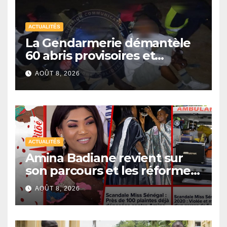
ACTUALITÉS
La Gendarmerie démantèle
60 abris provisoires et
interpelle 27 personnes
AOÛT 8, 2026
ACTUALITÉS
Amina Badiane revient sur
son parcours et les réformes
de Miss Sénégal
AOÛT 8, 2026