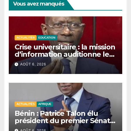
Vous avez manqués
ACTUALITÉS
EDUCATION
Crise universitaire : la mission
d’information auditionne le
ministre Boubacar Camara.
AOÛT 6, 2026
ACTUALITÉS
AFRIQUE
Bénin : Patrice Talon élu
président du premier Sénat
de l’histoire du pays.
AOÛT 6, 2026