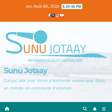
Skip
jeu. Août 6th, 2026
8:20:41 PM
to
content
Sunu Jotaay
Dalaal akk jàm! Votre plateforme numérique dans
un monde en constante évolution.