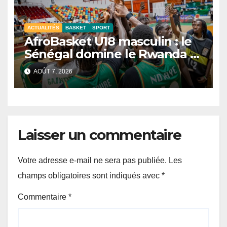
ACTUALITÉS
BASKET
SPORT
AfroBasket U18 masculin : le
Sénégal domine le Rwanda et
réussit son entrée
AOÛT 7, 2026
Laisser un commentaire
Votre adresse e-mail ne sera pas publiée.
Les
champs obligatoires sont indiqués avec
*
Commentaire
*