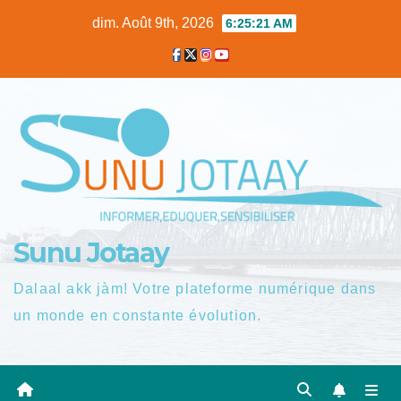
Skip
dim. Août 9th, 2026
6:25:22 AM
to
content
Sunu Jotaay
Dalaal akk jàm! Votre plateforme numérique dans
un monde en constante évolution.