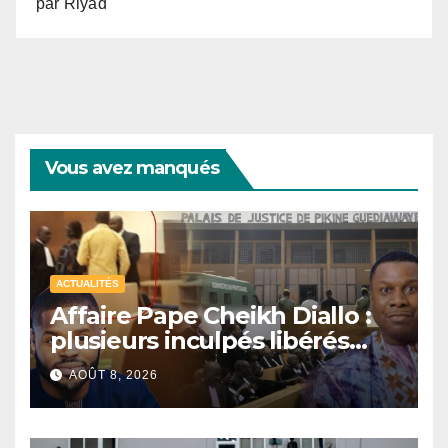
par Riyad
Vous avez manqués
ACTUALITÉS
Affaire Pape Cheikh Diallo :
plusieurs inculpés libérés
après un non-lieu partiel
AOÛT 8, 2026