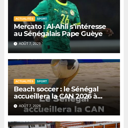
ACTUALITÉS
SPORT
Mercato : Al-Ahli s’intéresse
au Sénégalais Pape Guèye
AOÛT 7, 2026
ACTUALITÉS
SPORT
Beach soccer : le Sénégal
accueillera la CAN 2026 à
Dakar.
AOÛT 7, 2026