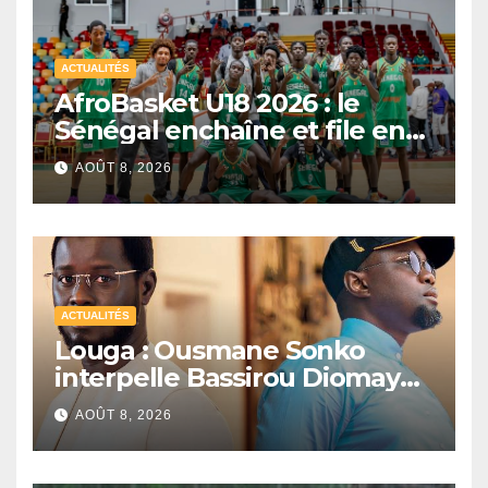
ACTUALITÉS
AfroBasket U18 2026 : le
Sénégal enchaîne et file en
quarts de finale
AOÛT 8, 2026
ACTUALITÉS
Louga : Ousmane Sonko
interpelle Bassirou Diomaye
Faye sur la date des élections
AOÛT 8, 2026
locales