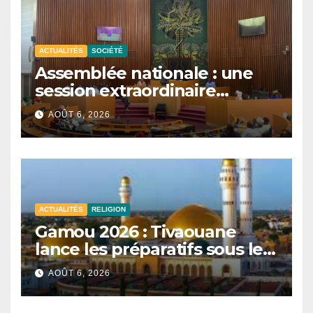
ACTUALITÉS
SOCIÉTÉ
Assemblée nationale : une
session extraordinaire
convoquée le 10 août avec
AOÛT 6, 2026
plusieurs commissions
d’enquête à l’ordre du jour.
ACTUALITÉS
RELIGION
Gamou 2026 : Tivaouane
lance les préparatifs sous le
signe de l’unité et du Tawhid.
AOÛT 6, 2026