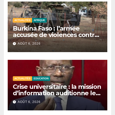
ACTUALITÉS
AFRIQUE
Burkina Faso : l’armée
accusée de violences contre
des civils après une attaque
AOÛT 6, 2026
jihadiste.
ACTUALITÉS
EDUCATION
Crise universitaire : la mission
d’information auditionne le
ministre Boubacar Camara.
AOÛT 6, 2026