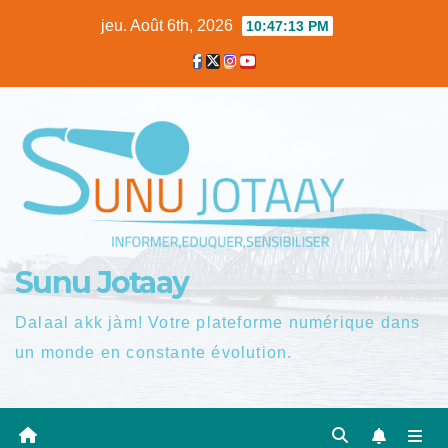
Skip
jeu. Août 6th, 2026
10:47:14 PM
to
content
Sunu Jotaay
Dalaal akk jàm! Votre plateforme numérique dans
un monde en constante évolution.