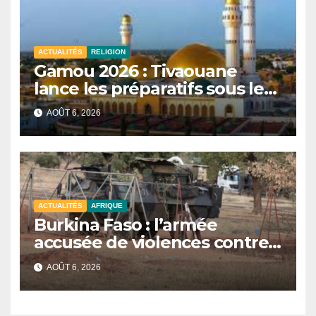
ACTUALITÉS
RELIGION
Gamou 2026 : Tivaouane
lance les préparatifs sous le
signe de l’unité et du Tawhid.
AOÛT 6, 2026
ACTUALITÉS
AFRIQUE
Burkina Faso : l’armée
accusée de violences contre
des civils après une attaque
AOÛT 6, 2026
jihadiste.