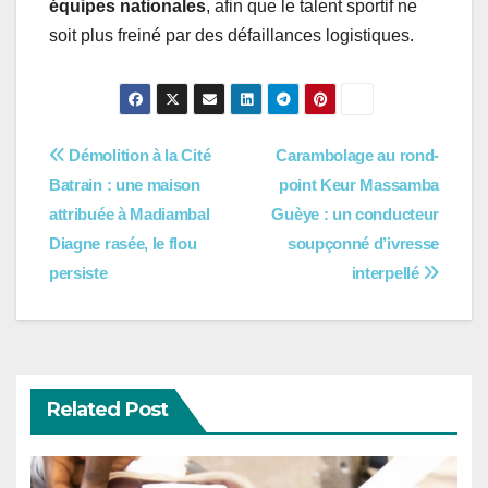
équipes nationales
, afin que le talent sportif ne
soit plus freiné par des défaillances logistiques.
Navigation
Démolition à la Cité
Carambolage au rond-
Batrain : une maison
point Keur Massamba
de
attribuée à Madiambal
Guèye : un conducteur
l’article
Diagne rasée, le flou
soupçonné d’ivresse
persiste
interpellé
Related Post