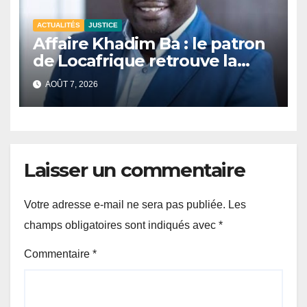
ACTUALITÉS
JUSTICE
Affaire Khadim Ba : le patron
de Locafrique retrouve la
liberté.
AOÛT 7, 2026
Laisser un commentaire
Votre adresse e-mail ne sera pas publiée.
Les
champs obligatoires sont indiqués avec
*
Commentaire
*