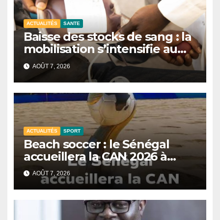
ACTUALITÉS
SANTE
Baisse des stocks de sang : la
mobilisation s’intensifie au
CNTS de Dakar.
AOÛT 7, 2026
ACTUALITÉS
SPORT
Beach soccer : le Sénégal
accueillera la CAN 2026 à
Dakar.
AOÛT 7, 2026