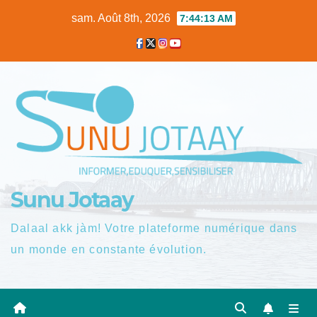
Skip
sam. Août 8th, 2026
7:44:14 AM
to
content
Sunu Jotaay
Dalaal akk jàm! Votre plateforme numérique dans
un monde en constante évolution.