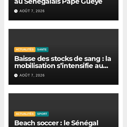
au Sénégalais Pape Guèye
AOÛT 7, 2026
ACTUALITÉS
SANTE
Baisse des stocks de sang : la
mobilisation s’intensifie au
CNTS de Dakar.
AOÛT 7, 2026
ACTUALITÉS
SPORT
Beach soccer : le Sénégal