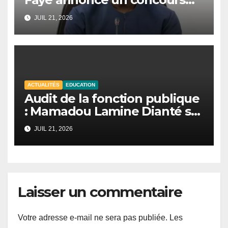
national de mathématiques
JUIL 21, 2026
et de sciences.
ACTUALITÉS
EDUCATION
Audit de la fonction publique
: Mamadou Lamine Dianté se
félicite du bon déroulement
JUIL 21, 2026
des opérations à Thiès
Laisser un commentaire
Votre adresse e-mail ne sera pas publiée.
Les