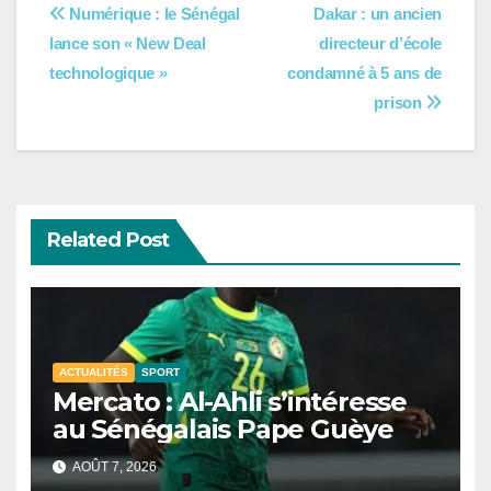
Navigation
Numérique : le Sénégal
Dakar : un ancien
lance son « New Deal
directeur d’école
de
technologique »
condamné à 5 ans de
l’article
prison
Related Post
ACTUALITÉS
SPORT
Mercato : Al-Ahli s’intéresse
au Sénégalais Pape Guèye
AOÛT 7, 2026