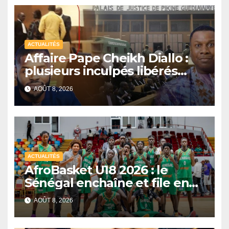
ACTUALITÉS
Affaire Pape Cheikh Diallo :
plusieurs inculpés libérés
après un non-lieu partiel
AOÛT 8, 2026
ACTUALITÉS
AfroBasket U18 2026 : le
Sénégal enchaîne et file en
quarts de finale
AOÛT 8, 2026