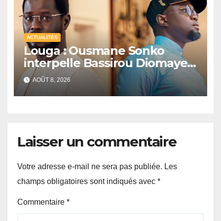
ACTUALITÉS
Louga : Ousmane Sonko
interpelle Bassirou Diomaye
Faye sur la date des élections
AOÛT 8, 2026
locales
Laisser un commentaire
Votre adresse e-mail ne sera pas publiée.
Les
champs obligatoires sont indiqués avec
*
Commentaire
*