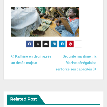
Navigation
Kaffrine en deuil après
Sécurité maritime : la
un décès majeur
Marine sénégalaise
de
renforce ses capacités
l’article
Related Post