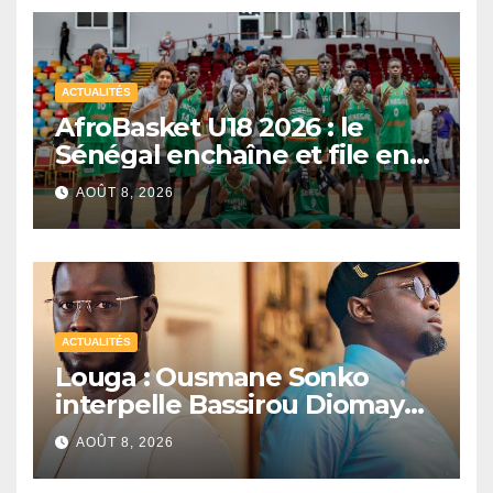
ACTUALITÉS
AfroBasket U18 2026 : le
Sénégal enchaîne et file en
quarts de finale
AOÛT 8, 2026
ACTUALITÉS
Louga : Ousmane Sonko
interpelle Bassirou Diomaye
Faye sur la date des élections
AOÛT 8, 2026
locales