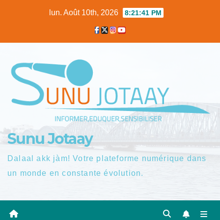
Skip
lun. Août 10th, 2026
8:21:42 PM
to
content
Sunu Jotaay
Dalaal akk jàm! Votre plateforme numérique dans
un monde en constante évolution.