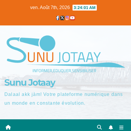
Skip
ven. Août 7th, 2026
3:24:02 AM
to
content
Sunu Jotaay
Dalaal akk jàm! Votre plateforme numérique dans
un monde en constante évolution.