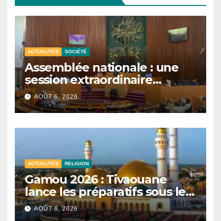
ACTUALITÉS
SOCIÉTÉ
Assemblée nationale : une
session extraordinaire
convoquée le 10 août avec
AOÛT 6, 2026
plusieurs commissions
d’enquête à l’ordre du jour.
ACTUALITÉS
RELIGION
Gamou 2026 : Tivaouane
lance les préparatifs sous le
signe de l’unité et du Tawhid.
AOÛT 6, 2026