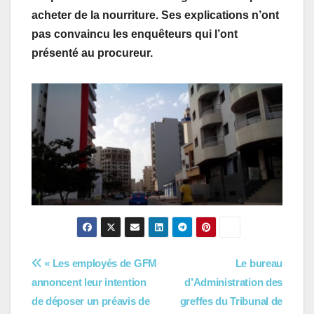
acheter de la nourriture. Ses explications n’ont
pas convaincu les enquêteurs qui l’ont
présenté au procureur.
Navigation
« Les employés de GFM
Le bureau
annoncent leur intention
d’Administration des
de
de déposer un préavis de
greffes du Tribunal de