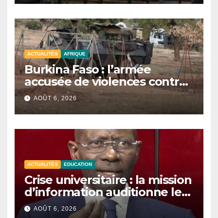
ACTUALITÉS
AFRIQUE
Burkina Faso : l’armée
accusée de violences contre
des civils après une attaque
AOÛT 6, 2026
jihadiste.
ACTUALITÉS
EDUCATION
Crise universitaire : la mission
d’information auditionne le
ministre Boubacar Camara.
AOÛT 6, 2026