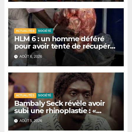
d’enquête à l’ordre du jour.
ACTUALITÉS
SOCIÉTÉ
HLM 6 : un homme déféré
pour avoir tenté de récupérer
et revendre de la viande
AOÛT 6, 2026
impropre à la consommation
ACTUALITÉS
SOCIÉTÉ
Bambaly Seck révèle avoir
subi une rhinoplastie : «
J’assume ce choix »
AOÛT 5, 2026