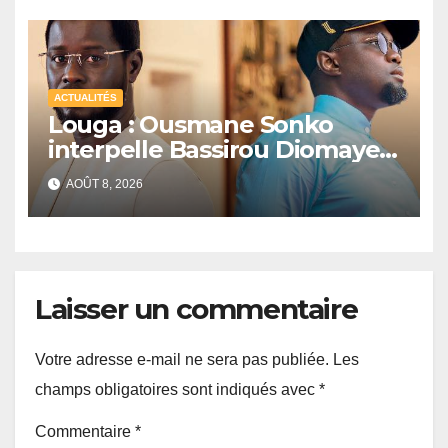
ACTUALITÉS
Louga : Ousmane Sonko
interpelle Bassirou Diomaye
Faye sur la date des élections
AOÛT 8, 2026
locales
Laisser un commentaire
Votre adresse e-mail ne sera pas publiée.
Les
champs obligatoires sont indiqués avec
*
Commentaire
*