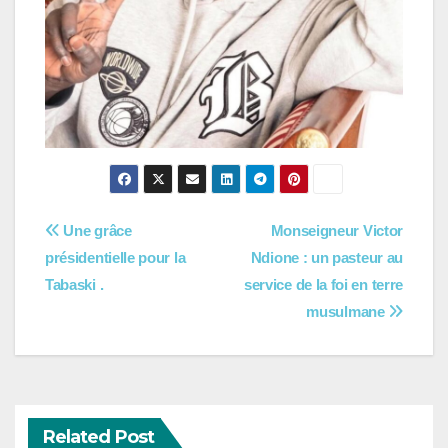
Navigation
Une grâce
Monseigneur Victor
présidentielle pour la
Ndione : un pasteur au
de
Tabaski .
service de la foi en terre
l’article
musulmane
Related Post