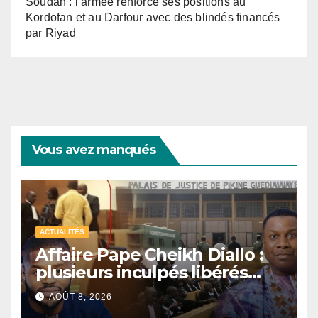
Soudan : l’armée renforce ses positions au
Kordofan et au Darfour avec des blindés financés
par Riyad
Vous avez manqués
ACTUALITÉS
Affaire Pape Cheikh Diallo :
plusieurs inculpés libérés
après un non-lieu partiel
AOÛT 8, 2026