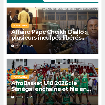
ACTUALITÉS
Affaire Pape Cheikh Diallo :
plusieurs inculpés libérés
après un non-lieu partiel
AOÛT 8, 2026
ACTUALITÉS
AfroBasket U18 2026 : le
Sénégal enchaîne et file en
quarts de finale
AOÛT 8, 2026