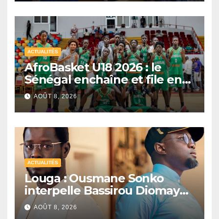
ACTUALITÉS
AfroBasket U18 2026 : le
Sénégal enchaîne et file en
quarts de finale
AOÛT 8, 2026
ACTUALITÉS
Louga : Ousmane Sonko
interpelle Bassirou Diomaye
Faye sur la date des élections
AOÛT 8, 2026
locales