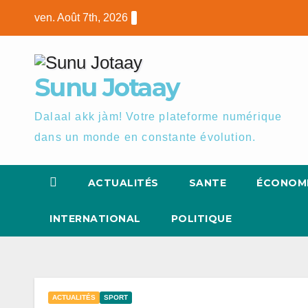
Skip
ven. Août 7th, 2026
to
content
Sunu Jotaay
Dalaal akk jàm! Votre plateforme numérique
dans un monde en constante évolution.
ACTUALITÉS
SANTE
ÉCONOM
INTERNATIONAL
POLITIQUE
ACTUALITÉS
SPORT