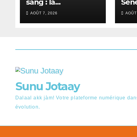
sang : la
Séné
mobilisation
la C
AOÛT 7, 2026
AOÛT 
s’intensifie au CNTS
Daka
de Dakar.
Sunu Jotaay
Dalaal akk jàm! Votre plateforme numérique da
évolution.