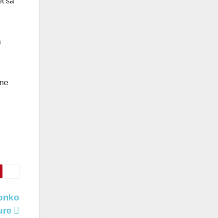
et sa
à
une
onko
ture