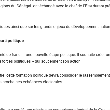
égions du Sénégal, ont échangé avec le chef de l’État durant pr
itiques ainsi que sur les grands enjeux du développement nation
rti politique
nté de franchir une nouvelle étape politique. Il souhaite créer un
s forces politiques » qui soutiennent son action.
re, cette formation politique devra consolider le rassemblement
s prochaines échéances électorales.
ublique a confié une mission au superviseur général de la Coalit