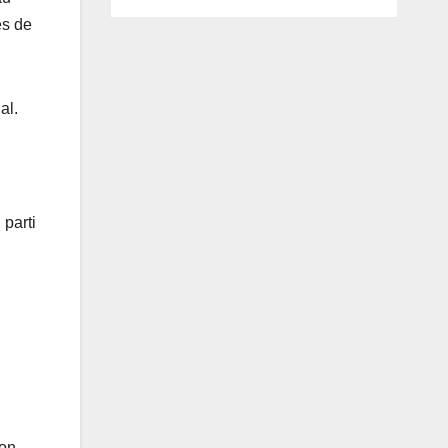
ès de
al.
 parti
ion