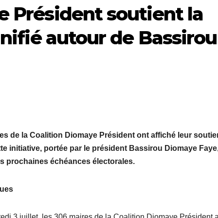
e Président soutient la
unifié autour de Bassirou
es de la Coalition Diomaye Président ont affiché leur soutie
ette initiative, portée par le président Bassirou Diomaye Faye
des prochaines échéances électorales.
ques
di 3 juillet, les 306 maires de la Coalition Diomaye Président 