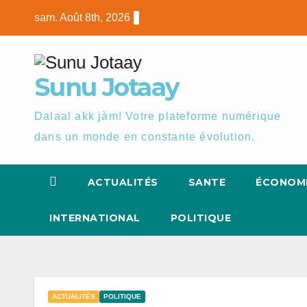
Skip
sam. Août 8th, 2026
to
content
Sunu Jotaay
Dalaal akk jàm! Votre plateforme numérique
dans un monde en constante évolution.
ACTUALITÉS
SANTE
ÉCONOM
INTERNATIONAL
POLITIQUE
ACTUALITÉS
POLITIQUE