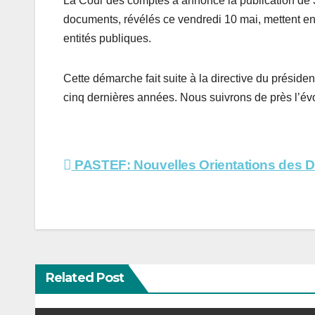
La Cour des comptes a annoncé la publication de 3
documents, révélés ce vendredi 10 mai, mettent en
entités publiques.
Cette démarche fait suite à la directive du prési
cinq dernières années. Nous suivrons de près l’évol
Navigation
PASTEF: Nouvelles Orientations des Di
de
l’article
Related Post