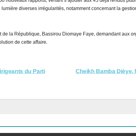
0 nouveaux rapports, venant s’ajouter aux 45 déjà rendus publ
 lumière diverses irrégularités, notamment concernant la gest
dent de la République, Bassirou Diomaye Faye, demandant aux or
ution de cette affaire.
rigeants du Parti
Cheikh Bamba Dièye, N