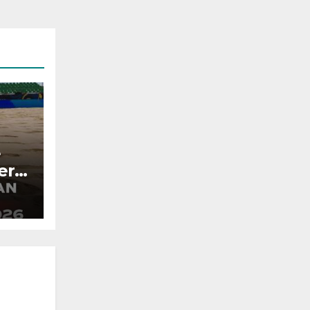
e
era