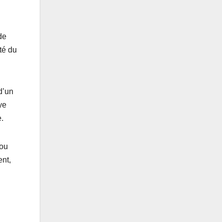
de
té du
d’un
ye
.
sou
ent,