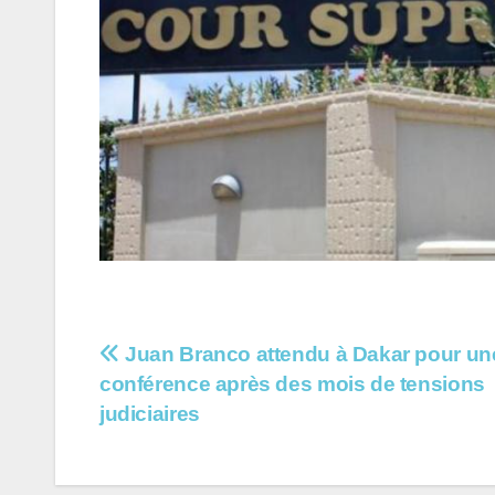
Navigation
Juan Branco attendu à Dakar pour un
conférence après des mois de tensions
de
judiciaires
l’article