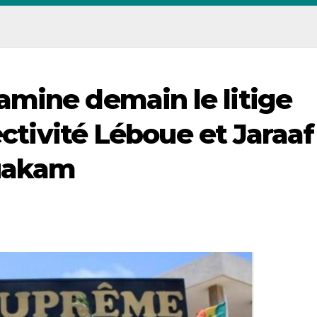
mine demain le litige
ectivité Léboue et Jaraaf
uakam