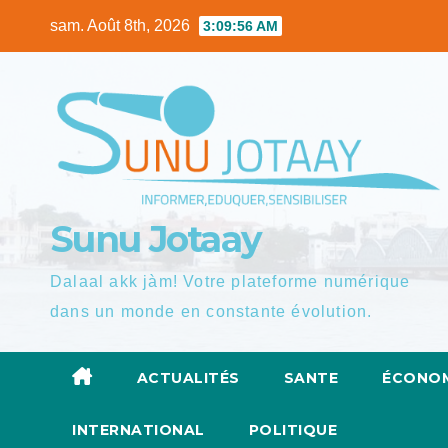
Skip
sam. Août 8th, 2026
3:09:58 AM
to
content
Sunu Jotaay
Dalaal akk jàm! Votre plateforme numérique
dans un monde en constante évolution.
ACTUALITÉS
SANTE
ÉCONOM
INTERNATIONAL
POLITIQUE