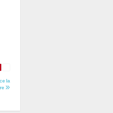
ce la
ère