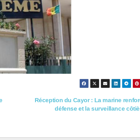
e
Réception du Cayor : La marine renfor
défense et la surveillance côti