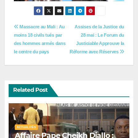
Navigation
Massacre au Mali : Au
Assises de la Justice du
moins 18 civils tués par
28 mai : Le Forum du
de
des hommes armés dans
Justiciable Approuve la
l’article
le centre du pays
Réforme avec Réserves
Related Post
ACTUALITÉS
Affaire Pape Cheikh Diallo :