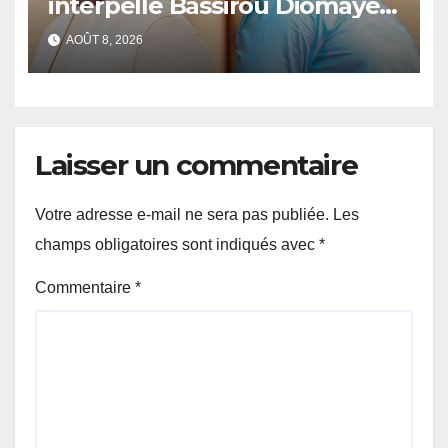
interpelle Bassirou Diomaye
Faye sur la date des élections
AOÛT 8, 2026
locales
Laisser un commentaire
Votre adresse e-mail ne sera pas publiée.
Les
champs obligatoires sont indiqués avec
*
Commentaire
*