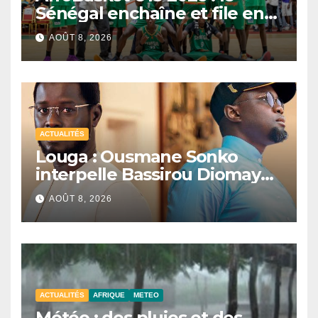
Sénégal enchaîne et file en
quarts de finale
AOÛT 8, 2026
ACTUALITÉS
Louga : Ousmane Sonko
interpelle Bassirou Diomaye
Faye sur la date des élections
AOÛT 8, 2026
locales
ACTUALITÉS
AFRIQUE
METEO
Météo : des pluies et des