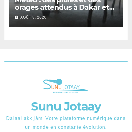
orages attendus à Dakar et
dans plusieurs localités ce
AOÛT 8, 2026
samedi
Sunu Jotaay
Dalaal akk jàm! Votre plateforme numérique dans
un monde en constante évolution.