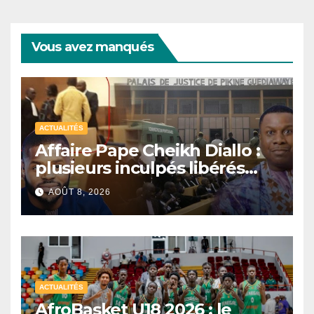
Vous avez manqués
ACTUALITÉS
Affaire Pape Cheikh Diallo :
plusieurs inculpés libérés
après un non-lieu partiel
AOÛT 8, 2026
ACTUALITÉS
AfroBasket U18 2026 : le