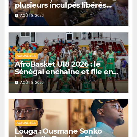
plusieurs inculpés libérés
après un non-lieu partiel
AOÛT 8, 2026
ACTUALITÉS
AfroBasket U18 2026 : le
Sénégal enchaîne et file en
quarts de finale
AOÛT 8, 2026
ACTUALITÉS
Louga : Ousmane Sonko