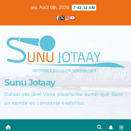
Skip
jeu. Août 6th, 2026
7:42:13 AM
to
content
Sunu Jotaay
Dalaal akk jàm! Votre plateforme numérique dans
un monde en constante évolution.