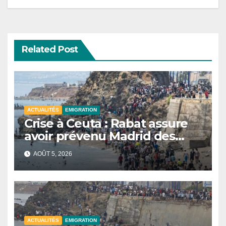
l’article
Related Post
ACTUALITÉS
EMIGRATION
Crise à Ceuta : Rabat assure
avoir prévenu Madrid des
risques migratoires.
AOÛT 5, 2026
ACTUALITÉS
EMIGRATION