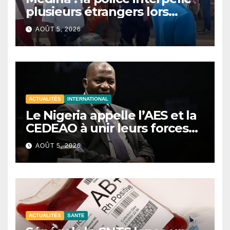
plusieurs étrangers lors
d’une opération de
AOÛT 5, 2026
sécurisation
ACTUALITÉS
INTERNATIONAL
Le Nigeria appelle l’AES et la
CEDEAO à unir leurs forces
contre le terrorisme
AOÛT 5, 2026
ACTUALITÉS
SANTE